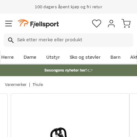
100 dagers åpent kjøp og fri retur
Herre
Dame
Utstyr
Sko og støvler
Barn
Akt
Sesongens nyheter her!
👉
Varemerker
Thule