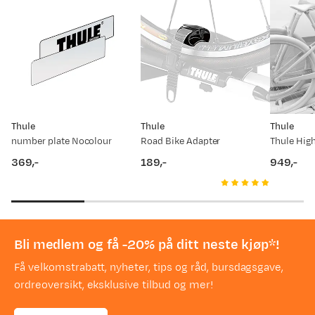
Thule
Thule
Thule
number plate Nocolour
Road Bike Adapter
Thule Hig
369,-
189,-
949,-
price
price
price
Bli medlem og få -20% på ditt neste kjøp*!
Få velkomstrabatt, nyheter, tips og råd, bursdagsgave,
ordreoversikt, eksklusive tilbud og mer!