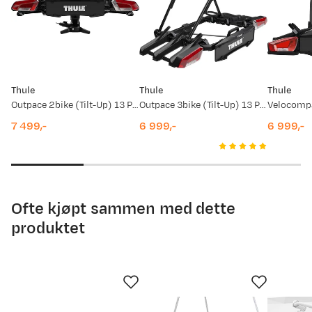
Vi har ikke tatt sykkelstativet i bruk ennå, og kan derfor ikke
bekrefte omtale av produktet pr dags dato.
Prisdato
Ny pris
03.11.2025
11 999,-
Thule
Thule
Thule
10.08.2025
11 999,-
Outpace 2bike (Tilt-Up) 13 Pin Black
Outpace 3bike (Tilt-Up) 13 Pin Black
7 499,-
6 999,-
6 999,-
price
price
price
Ofte kjøpt sammen med dette
produktet