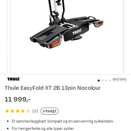
P827863
Thule EasyFold XT 2B 13pin Nocolour
11 999,-
price
Utsolgt
(
2
)
Et sammenleggbart, kompakt og brukervennlig sykkelstativ
For hengerfeste og alle typer sykler