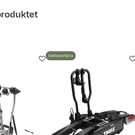
produktet
Fjellsportpris