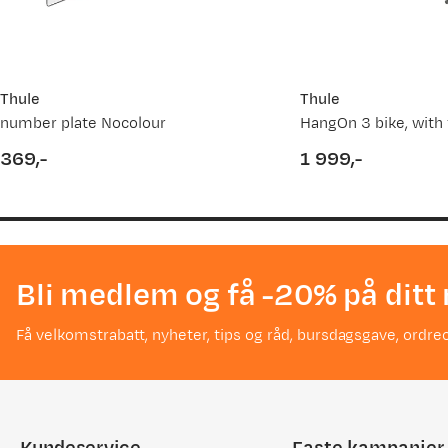
Thule
Thule
number plate Nocolour
HangOn 3 bike, with 
369,-
1 999,-
price
price
Bli medlem og få -20% på ditt 
Få velkomstrabatt, nyheter, tips og råd, bursdagsgave, ordreo