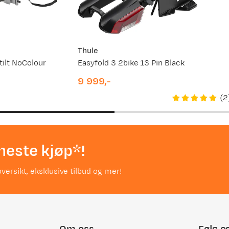
Thule
tilt NoColour
Easyfold 3 2bike 13 Pin Black
9 999,-
price
(
2
neste kjøp*!
versikt, eksklusive tilbud og mer!