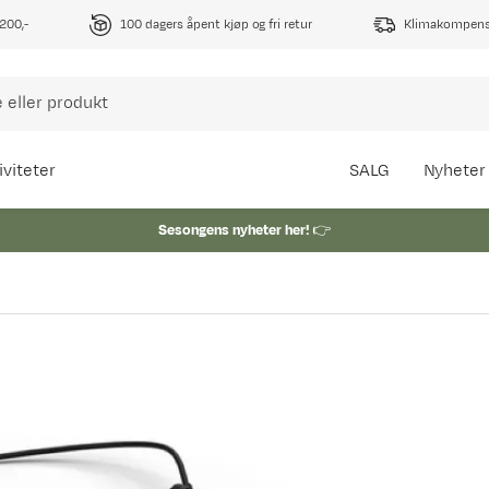
1200,-
100 dagers åpent kjøp og fri retur
Klimakompense
iviteter
SALG
Nyheter
Sesongens nyheter her!
👉