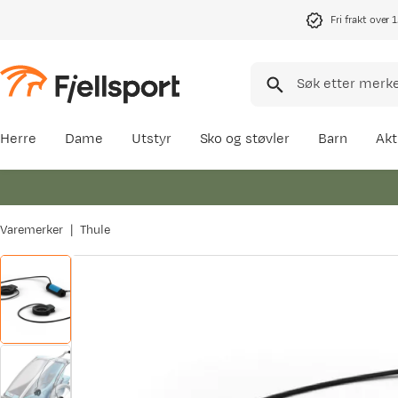
Fri frakt over 
Herre
Dame
Utstyr
Sko og støvler
Barn
Akt
Varemerker
Thule