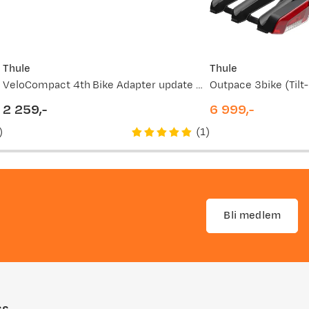
Thule
Thule
VeloCompact 4th Bike Adapter update NoColour
Outpace 3bike (Tilt
2 259,-
6 999,-
price
price
)
(
1
)
Bli medlem