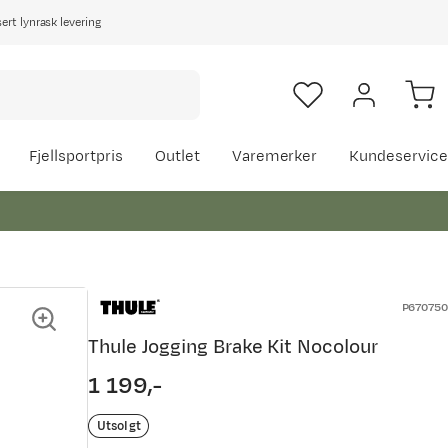
rt lynrask levering
Fjellsportpris
Outlet
Varemerker
Kundeservice
P670750
Thule Jogging Brake Kit Nocolour
1 199,-
price
Utsolgt