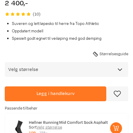
2 400,-
price
(
10
)
Suveren og lett løpesko til herre fra Topo Athletic
Oppdatert modell
Spesielt godt egnet til veiløping med god demping
Størrelsesguide
Velg størrelse
Legg i handlekurv
Passende tilbehør
Hellner Running Mid Comfort Sock Asphalt
Sort
Velg størrelse
109,-
159,-