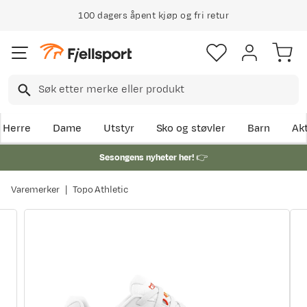
100 dagers åpent kjøp og fri retur
Herre
Dame
Utstyr
Sko og støvler
Barn
Akt
Sesongens nyheter her!
👉
Varemerker
Topo Athletic