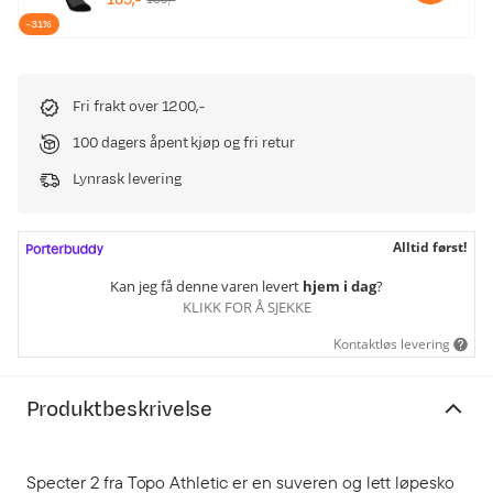
discounted
original
-31%
price
price
Fri frakt over 1200,-
100 dagers åpent kjøp og fri retur
Lynrask levering
Alltid først!
Kan jeg få denne varen levert
hjem i dag
?
KLIKK FOR Å SJEKKE
Kontaktløs levering
Produktbeskrivelse
Specter 2 fra Topo Athletic er en suveren og lett løpesko