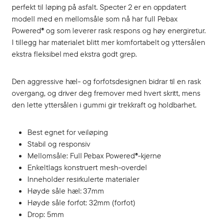
perfekt til løping på asfalt. Specter 2 er en oppdatert
modell med en mellomsåle som nå har full Pebax
Powered® og som leverer rask respons og høy energiretur.
I tillegg har materialet blitt mer komfortabelt og yttersålen
ekstra fleksibel med ekstra godt grep.
Den aggressive hæl- og forfotsdesignen bidrar til en rask
overgang, og driver deg fremover med hvert skritt, mens
den lette yttersålen i gummi gir trekkraft og holdbarhet.
Best egnet for veiløping
Stabil og responsiv
Mellomsåle: Full Pebax Powered®-kjerne
Enkeltlags konstruert mesh-overdel
Inneholder resirkulerte materialer
Høyde såle hæl: 37mm
Høyde såle forfot: 32mm (forfot)
Drop: 5mm