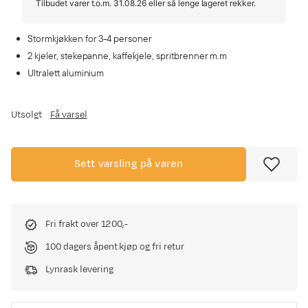
Tilbudet varer t.o.m. 31.08.26 eller så lenge lageret rekker.
Stormkjøkken for 3-4 personer
2 kjeler, stekepanne, kaffekjele, spritbrenner m.m
Ultralett aluminium
Utsolgt
Få varsel
Sett varsling på varen
Fri frakt over 1200,-
100 dagers åpent kjøp og fri retur
Lynrask levering