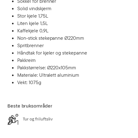
Sokkel for brenner
Solid vindskjerm
Stor kjele 1,75L
Liten kjele 1,5L
Kaffekjele 0,9L
Non-stick stekepanne Ø220mm
Spritbrenner
Håndtak for kjeler og stekepanne
Pakkreim
Pakkstørrelse: Ø220x105mm
Materiale: Ultralett aluminium
Vekt: 1075g
Beste bruksområder
Tur og friluftsliv