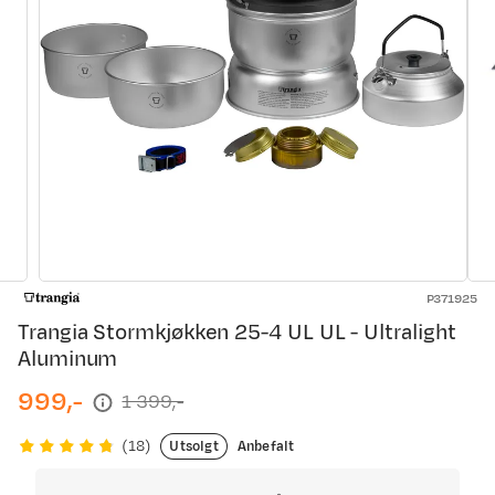
P371925
Trangia Stormkjøkken 25-4 UL UL - Ultralight
Aluminum
999,-
1 399,-
discounted
original
price
price
Utsolgt
Anbefalt
(
18
)