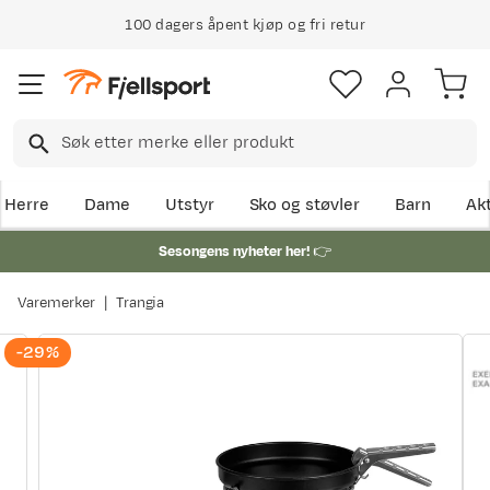
100 dagers åpent kjøp og fri retur
Herre
Dame
Utstyr
Sko og støvler
Barn
Akt
Sesongens nyheter her!
👉
Varemerker
Trangia
-29%