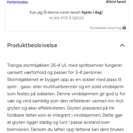
Alltid først!
Kan jeg få denne varen levert
hjem i dag
?
KLIKK FOR Å SJEKKE
Kontaktløs levering
Produktbeskrivelse
Trangia stormkjøkken 25-4 UL med spritbrenner fungerer
uansett værforhold og passer for 3-4 personer.
Stormkjøkkenet er bygget opp av en sokkel med plass til
sprit- , gass- eller multifuelbrenner og en solid vindskjerm
som festes på sokkelen. Denne vindskjermen gir god ly for
vær og vind samtidig som den reflekterer varmen inn mot
gryten og øker effektiviteten. Gryten plasseres på tre
foldbare føtter som er integrert i vindskjermen. Dette gjør
at gryten ligger stødig og lunt i passe avstand over
brenneren. Dersom du løfter opp føttene kan dem brukes