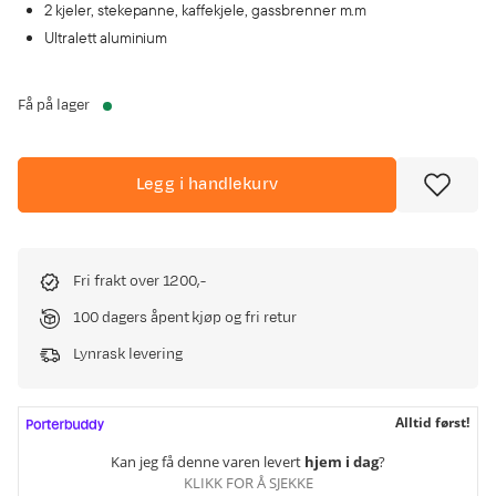
2 kjeler, stekepanne, kaffekjele, gassbrenner m.m
Ultralett aluminium
Få på lager
Legg i handlekurv
Fri frakt over 1200,-
100 dagers åpent kjøp og fri retur
Lynrask levering
Alltid først!
Kan jeg få denne varen levert
hjem i dag
?
KLIKK FOR Å SJEKKE