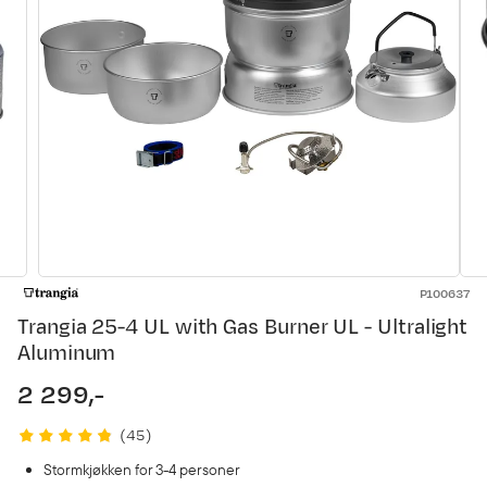
P100637
Trangia 25-4 UL with Gas Burner UL - Ultralight
Aluminum
2 299,-
price
(
45
)
Stormkjøkken for 3-4 personer