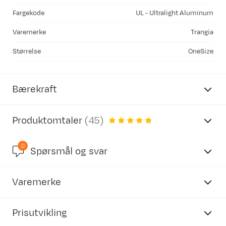
Fargekode
UL - Ultralight Aluminum
Varemerke
Trangia
Størrelse
OneSize
Bærekraft
Produktomtaler
(
45
)
0
4.8
Spørsmål og svar
Inneholder resirkulerte materialer
Varemerke
basert på 45 anmeldelser
Vår egen merking av produkter som inneholder
resirkulert materiale.
Prisutvikling