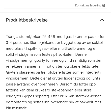
Kontaktløs levering
Produktbeskrivelse
Trangia stormkjøkken 25-4 UL med gassbrenner passer for
3-4 personer. Stormkjøkkenet er bygget opp av en sokkel
med plass til sprit- , gass- eller multifuelbrenner og en
solid vindskjerm som festes på sokkelen. Denne
vindskjermen gir god ly for vær og vind samtidig som den
reflekterer varmen inn mot gryten og øker effektiviteten.
Gryten plasseres på tre foldbare føtter som er integrert i
vindskjermen. Dette gjør at gryten ligger stødig og lunt i
passe avstand over brenneren. Dersom du løfter opp
føttene kan dem brukes til stekepannen eller store
leirgryter (kjøpes separat). Etter bruk kan stormkjøkkenet
demonteres og settes inn hverandre slik at pakkvolumet
blir minimalt.