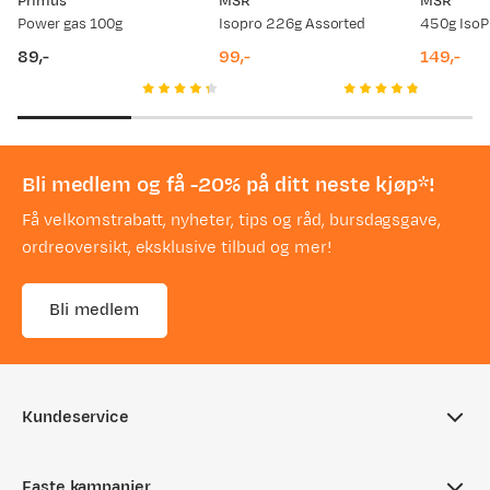
Primus
MSR
MSR
Power gas 100g
Isopro 226g Assorted
89,-
99,-
149,-
Anonymous
price
price
price
4 år siden
Godt utstyrt, fint med gass, blir bra dette
Bli medlem og få -20% på ditt neste kjøp*!
Få velkomstrabatt, nyheter, tips og råd, bursdagsgave,
ordreoversikt, eksklusive tilbud og mer!
Anonymous
4 år siden
Bli medlem
Funket bra og har det man trenger til matlaging i skogen
Kundeservice
Ofte stilte spørsmål
Bente P
Faste kampanjer