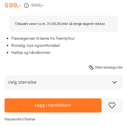
599,-
999,-
discounted
original
price
price
Tilbudet varer t.o.m. 31.08.26 eller så lenge lageret rekker.
Fleecegenser til dame fra Twentyfour
Romslig, myk og komfortabel
Halfzip og håndlommer
Størrelsesguide
Velg størrelse
Legg i handlekurv
Passende tilbehør