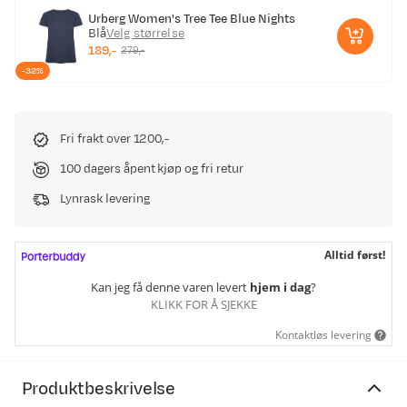
Urberg Women's Tree Tee Blue Nights
Blå
Velg størrelse
189,-
279,-
discounted
original
-32%
price
price
Fri frakt over 1200,-
100 dagers åpent kjøp og fri retur
Lynrask levering
Alltid først!
Kan jeg få denne varen levert
hjem i dag
?
KLIKK FOR Å SJEKKE
Kontaktløs levering
Produktbeskrivelse