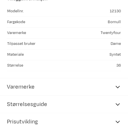
Modellnr.
12130
Fargekode
Bomull
Varemerke
Twentyfour
Tilpasset bruker
Dame
Materiale
Syntet
Størrelse
36
Varemerke
Størrelsesguide
Prisutvikling
Twentyfour
dame