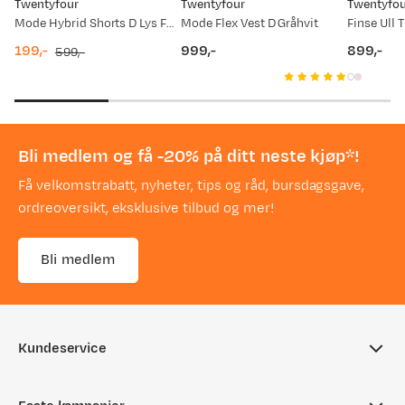
Twentyfour
Twentyfour
Twentyfou
Mode Hybrid Shorts D Lys Fersken
Mode Flex Vest D Gråhvit
Finse Ull 
199,-
999,-
899,-
599,-
discounted
original
price
price
price
price
Bli medlem og få -20% på ditt neste kjøp*!
Få velkomstrabatt, nyheter, tips og råd, bursdagsgave,
ordreoversikt, eksklusive tilbud og mer!
Bli medlem
Kundeservice
Ofte stilte spørsmål