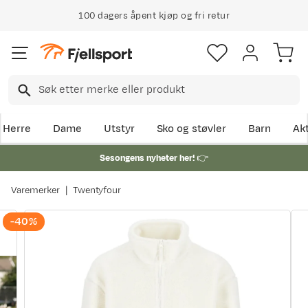
100 dagers åpent kjøp og fri retur
Herre
Dame
Utstyr
Sko og støvler
Barn
Akt
Sesongens nyheter her!
👉
Varemerker
Twentyfour
-40%