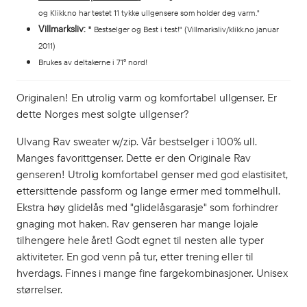
og Klikk.no har testet 11 tykke ullgensere som holder deg varm."
Villmarksliv:
"
Bestselger og Best i test!" (Villmarksliv/klikk.no januar
2011)
Brukes av deltakerne i 71° nord!
Originalen! En utrolig varm og komfortabel ullgenser. Er
dette Norges mest solgte ullgenser?
Ulvang Rav sweater w/zip. Vår bestselger i 100% ull.
Manges favorittgenser. Dette er den Originale Rav
genseren! Utrolig komfortabel genser med god elastisitet,
ettersittende passform og lange ermer med tommelhull.
Ekstra høy glidelås med "glidelåsgarasje" som forhindrer
gnaging mot haken. Rav genseren har mange lojale
tilhengere hele året! Godt egnet til nesten alle typer
aktiviteter. En god venn på tur, etter trening eller til
hverdags. Finnes i mange fine fargekombinasjoner. Unisex
størrelser.