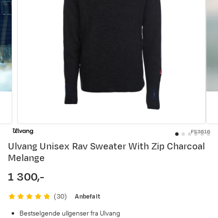
FS3616
Ulvang Unisex Rav Sweater With Zip Charcoal
Melange
1 300,-
price
Anbefalt
(
30
)
Bestselgende ullgenser fra Ulvang