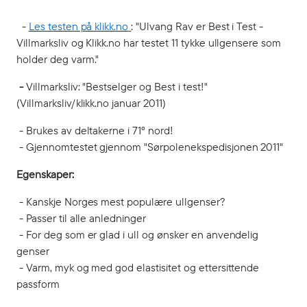
-
Les testen på klikk.no
: "Ulvang Rav er Best i Test -
Villmarksliv og Klikk.no har testet 11 tykke ullgensere som
holder deg varm."
-
Villmarksliv: "Bestselger og Best i test!"
(Villmarksliv/klikk.no januar 2011)
- Brukes av deltakerne i 71° nord!
- Gjennomtestet gjennom "Sørpolenekspedisjonen 2011"
Egenskaper:
- Kanskje Norges mest populære ullgenser?
- Passer til alle anledninger
- For deg som er glad i ull og ønsker en anvendelig
genser
- Varm, myk og med god elastisitet og ettersittende
passform