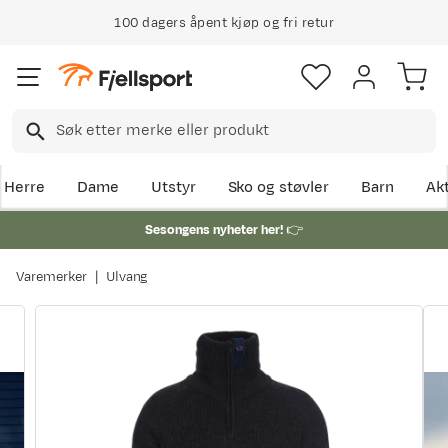
100 dagers åpent kjøp og fri retur
Klimakompensert lynrask levering
Herre
Dame
Utstyr
Sko og støvler
Barn
Akt
Sesongens nyheter her!
👉
Varemerker
Ulvang