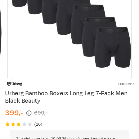
FS611227
Urberg Bamboo Boxers Long Leg 7-Pack Men
Black Beauty
399,-
699,-
discounted
original
price
price
(
16
)
Tilbudet varer t.o.m. 10.08.26 eller så lenge lageret rekker.