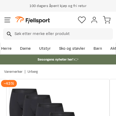
100 dagers åpent kjøp og fri retur
Herre
Dame
Utstyr
Sko og støvler
Barn
Akt
Sesongens nyheter her!
👉
Varemerker
Urberg
-43%