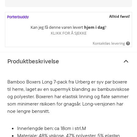
Alltid først!
Kan jeg få denne varen levert
hjem i dag
?
KLIKK FOR Å SJEKKE
Kontaktløs levering
Produktbeskrivelse
Bamboo Boxers Long 7-pack fra Urberg er syv par boxere
til herre, laget av en supermyk blanding av bambusviskose
og polyester. Boxeren har elastisk linning og flate sømmer
som minimerer risikoen for gnagsår. Long-versjonen har
noe lengre bensnitt.
Innerlengde ben: ca 18cm i strl.M
Materiale: 48% viskose, 47% polyester, 5% elastan