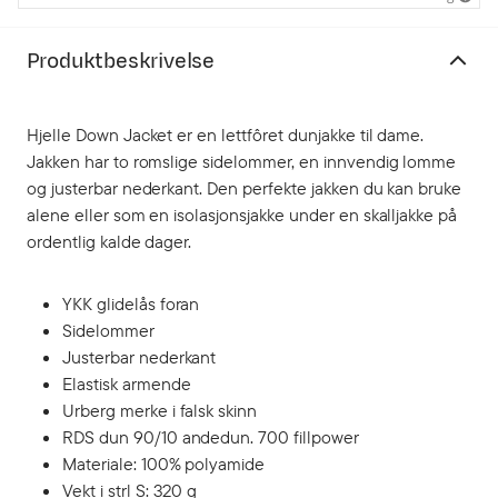
Produktbeskrivelse
Hjelle Down Jacket er en lettfôret dunjakke til dame.
Jakken har to romslige sidelommer, en innvendig lomme
og justerbar nederkant. Den perfekte jakken du kan bruke
alene eller som en isolasjonsjakke under en skalljakke på
ordentlig kalde dager.
YKK glidelås foran
Sidelommer
Justerbar nederkant
Elastisk armende
Urberg merke i falsk skinn
RDS dun 90/10 andedun. 700 fillpower
Materiale: 100% polyamide
Vekt i strl S: 320 g