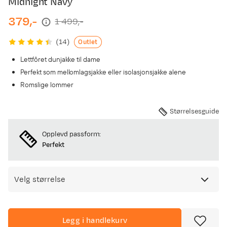
Midnight Navy
379,-
1 499,-
discounted
original
price
price
Outlet
(
14
)
Lettfôret dunjakke til dame
Perfekt som mellomlagsjakke eller isolasjonsjakke alene
Romslige lommer
Størrelsesguide
Opplevd passform:
Perfekt
Velg størrelse
Legg i handlekurv