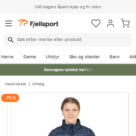
100 dagers åpent kjøp og fri retur
Herre
Dame
Utstyr
Sko og støvler
Barn
Akt
Sesongens nyheter her!
👉
Varemerker
Urberg
-75%