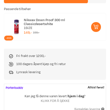
Passende tilbehør
Nikwax Down Proof 300 ml
Classicdesertwhite
1SIZE
149,-
189,-
discounted
original
-21%
price
price
Fri frakt over 1200,-
100 dagers åpent kjøp og fri retur
Lynrask levering
Alltid først!
Kan jeg få denne varen levert
hjem i dag
?
KLIKK FOR Å SJEKKE
Kontaktløs levering