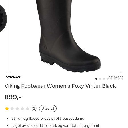
FS114893
Viking Footwear Women's Foxy Vinter Black
899,-
price
Utsolgt
(
1
)
Stilren og fleecefôret støvel tilpasset dame
Laget av slitesterkt, elastisk og vanntett naturgummi