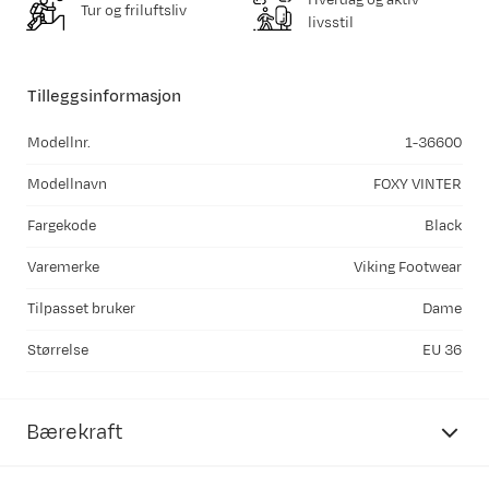
Tur og friluftsliv
livsstil
Tilleggsinformasjon
Modellnr.
1-36600
Modellnavn
FOXY VINTER
Fargekode
Black
Varemerke
Viking Footwear
Tilpasset bruker
Dame
Størrelse
EU 36
Bærekraft