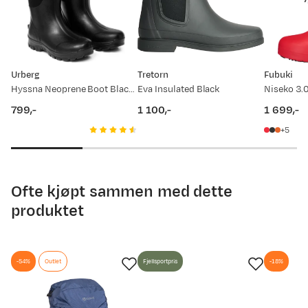
Urberg
Tretorn
Fubuki
Hyssna Neoprene Boot Black Beauty
Eva Insulated Black
Niseko 3.
799,-
1 100,-
1 699,-
price
price
price
5
Ofte kjøpt sammen med dette
produktet
-54%
Outlet
Fjellsportpris
-18%