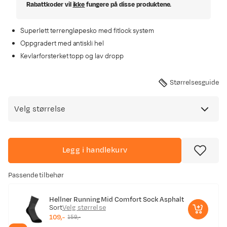
Rabattkoder vil
ikke
fungere på disse produktene.
Superlett terrengløpesko med fitlock system
Oppgradert med antiskli hel
Kevlarforsterket topp og lav dropp
Størrelsesguide
Velg størrelse
Legg i handlekurv
Passende tilbehør
Hellner Running Mid Comfort Sock Asphalt
Sort
Velg størrelse
109,-
159,-
discounted
original