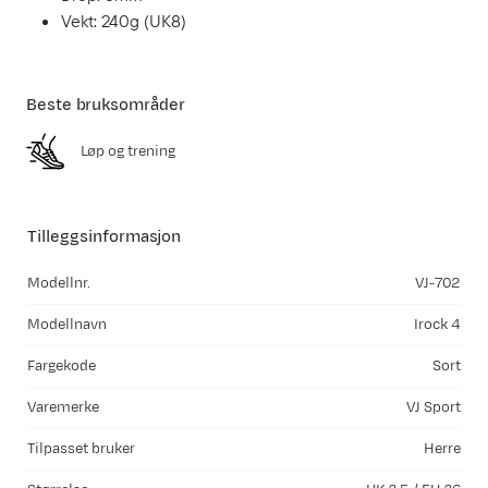
Vekt: 240g (UK8)
Beste bruksområder
Løp og trening
Tilleggsinformasjon
Modellnr.
VJ-702
Modellnavn
Irock 4
Fargekode
Sort
Varemerke
VJ Sport
Tilpasset bruker
Herre