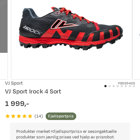
VJ Sport
FS535425
VJ Sport Irock 4 Sort
1 999,-
price
Fjellsportpris
(
14
)
Produkter merket «Fjellsportpris» er sesongaktuelle
produkter som jevnlig prises ved hjelp av prisrobot.