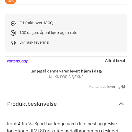
-31%
price
price
Fri frakt over 1200,-
100 dagers åpent kjøp og fri retur
Lynrask levering
Alltid først!
Kan jeg få denne varen levert
hjem i dag
?
KLIKK FOR Å SJEKKE
Kontaktløs levering
Produktbeskrivelse
Irock 4 fra VJ Sport har lenge vært den mest aggresive
løpeskoen til VJ SPorts uten metallbrodder og designet