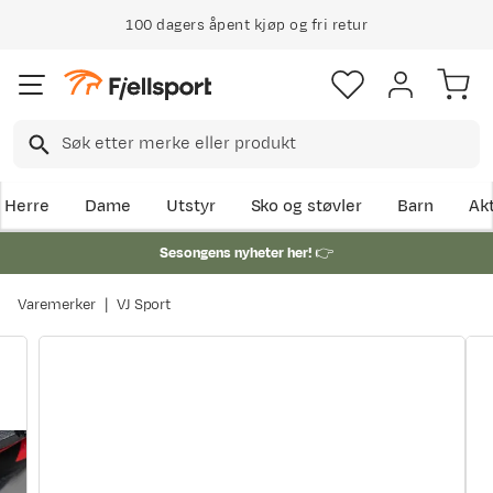
100 dagers åpent kjøp og fri retur
Herre
Dame
Utstyr
Sko og støvler
Barn
Akt
Sesongens nyheter her!
👉
Varemerker
VJ Sport