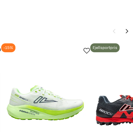
-15%
Fjellsportpris
Ny pris
2 199,-
2 249,-
2 099,-