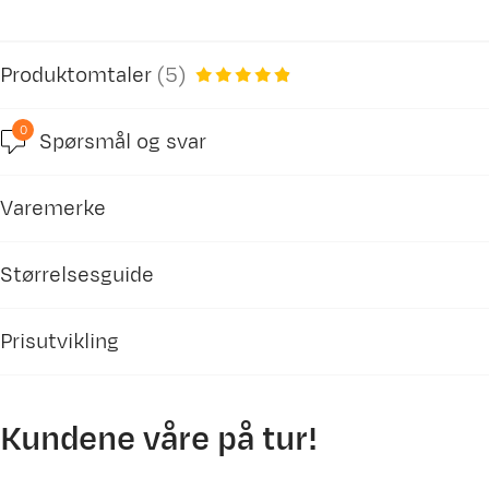
Produktomtaler
(
5
)
0
Spørsmål og svar
4.8
Varemerke
basert på 5 anmeldelser
Størrelsesguide
Prisutvikling
VJ Sport
sko
Jarle S
Bekreftet kjøper
1 år siden
Kundene våre på tur!
Kjøpt størrelse:
9
Fotlengde (cm)
EU
UK
Valgt farge:
Hvit
3500