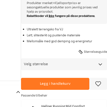
Produkter merket «Fjellsportpris» er
sesongaktuelle produkter som jevnlig prises ved
hjelp av prisrobot.
Rabattkoder vil
ikke
fungere på disse produktene.
Ultralett terrengsko fra VJ
Lett, slitesterkt og pustende materiale
Mellomsåle med god demping og energiretur
Størrelsesguide
Velg størrelse
Legg i handlekurv
Passende tilbehør
Hellner Running Mid Comfort