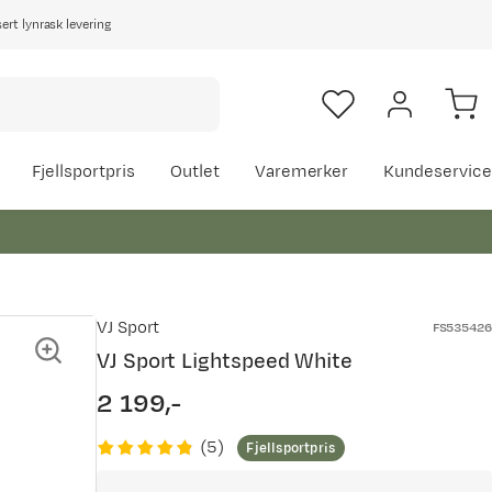
rt lynrask levering
Fjellsportpris
Outlet
Varemerker
Kundeservice
VJ Sport
FS535426
VJ Sport Lightspeed White
2 199,-
price
(
5
)
Fjellsportpris