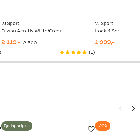
2 399,-
VJ Sport
VJ Sport
Fuzion Aerofly White/Green
Irock 4 Sort
2 119,-
1 999,-
2 500,-
discounted
original
price
)
(
1
)
price
price
Fjellsportpris
-20%