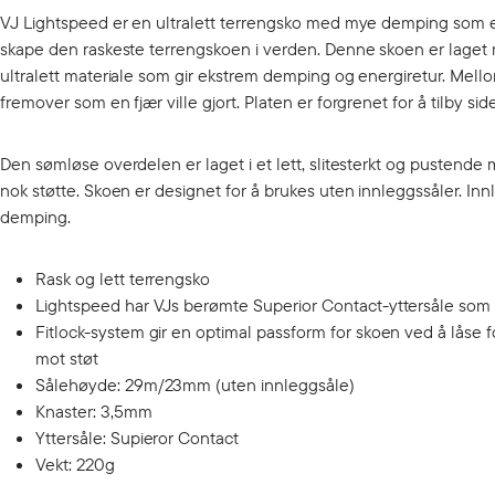
VJ Lightspeed er en ultralett terrengsko med mye demping som
skape den raskeste terrengskoen i verden. Denne skoen er laget
ultralett materiale som gir ekstrem demping og energiretur. Mel
fremover som en fjær ville gjort. Platen er forgrenet for å tilby sid
Den sømløse overdelen er laget i et lett, slitesterkt og pustende 
nok støtte. Skoen er designet for å brukes uten innleggssåler. In
demping.
Rask og lett terrengsko
Lightspeed har VJs berømte Superior Contact-yttersåle som gi
Fitlock-system gir en optimal passform for skoen ved å låse f
mot støt
Sålehøyde: 29m/23mm (uten innleggsåle)
Knaster: 3,5mm
Yttersåle: Supieror Contact
Vekt: 220g