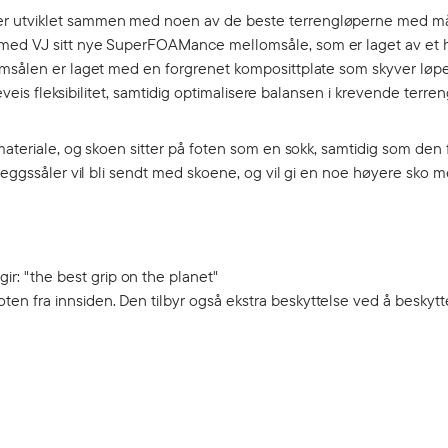
 er utviklet sammen med noen av de beste terrengløperne med m
 med VJ sitt nye SuperFOAMance mellomsåle, som er laget av et 
lomsålen er laget med en forgrenet komposittplate som skyver løp
eveis fleksibilitet, samtidig optimalisere balansen i krevende terren
materiale, og skoen sitter på foten som en sokk, samtidig som den f
nleggssåler vil bli sendt med skoene, og vil gi en noe høyere sko 
r: "the best grip on the planet"
oten fra innsiden. Den tilbyr også ekstra beskyttelse ved å beskyt