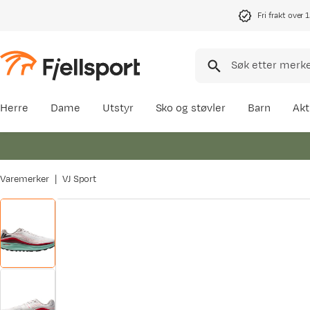
Fri frakt over 
Herre
Dame
Utstyr
Sko og støvler
Barn
Akt
Varemerker
VJ Sport