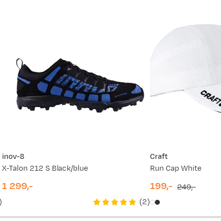
vordan
inov-8
Craft
X-Talon 212 S Black/blue
Run Cap White
1 299,-
199,-
249,-
price
discounted
original
)
(
2
)
price
price