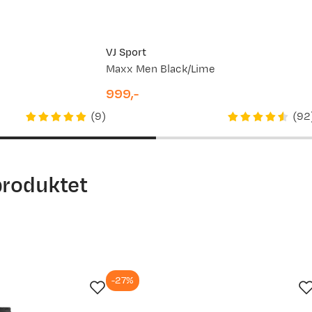
VJ Sport
Maxx Men Black/Lime
999,-
price
(
9
)
(
92
produktet
-27%