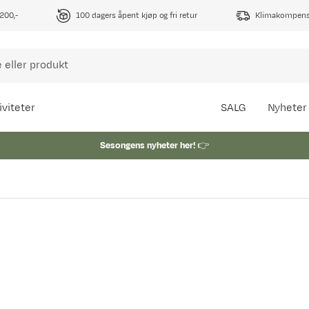
1200,-
100 dagers åpent kjøp og fri retur
Klimakompense
iviteter
SALG
Nyheter
Sesongens nyheter her!
👉