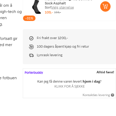
Sock Asphalt
ål om å
Sort
Velg størrelse
high-tech og
109,-
159,-
discounted
original
eren
-31%
price
price
g.
ortsatt gir
Fri frakt over 1200,-
med mer
100 dagers åpent kjøp og fri retur
Lynrask levering
Alltid først!
te fotbuen
Kan jeg få denne varen levert
hjem i dag
?
KLIKK FOR Å SJEKKE
Kontaktløs levering