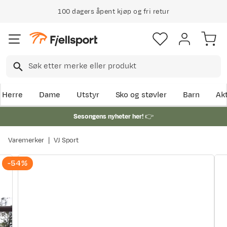
100 dagers åpent kjøp og fri retur
Herre
Dame
Utstyr
Sko og støvler
Barn
Akt
Sesongens nyheter her!
👉
Varemerker
VJ Sport
-54%