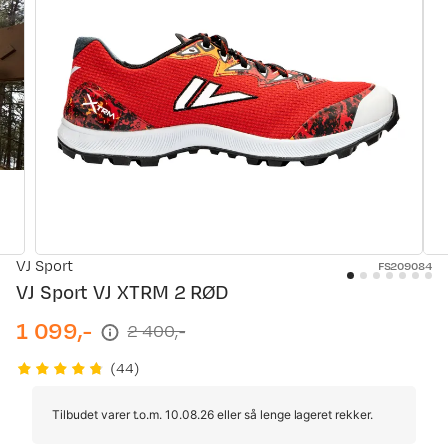
VJ Sport
FS209084
VJ Sport VJ XTRM 2 RØD
1 099,-
2 400,-
discounted
original
price
price
(
44
)
Tilbudet varer t.o.m. 10.08.26 eller så lenge lageret rekker.