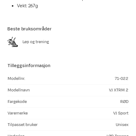
Vekt: 267g
Beste bruksområder
Løp og trening
Tilleggsinformasjon
Modellnr.
71-022
Modellnavn
VJ XTRM 2
Fargekode
RØD
Varemerke
VJ Sport
Tilpasset bruker
Unisex