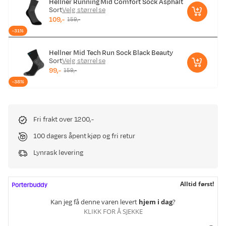
Hellner Running Mid Comfort Sock Asphalt
Sort
Velg størrelse
109,-
159,-
discounted
original
-31%
price
price
Hellner Mid Tech Run Sock Black Beauty
Sort
Velg størrelse
99,-
159,-
discounted
original
-38%
price
price
Fri frakt over 1200,-
100 dagers åpent kjøp og fri retur
Lynrask levering
Alltid først!
Kan jeg få denne varen levert
hjem i dag
?
KLIKK FOR Å SJEKKE