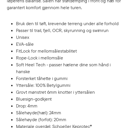
løperens balanse. Sålen har støtdemping i front og hæl for
garantert komfort gjennom hele turen.
Bruk den til tøft, krevende terreng under alle forhold
Passer til trail, fjell, OCR, skyrunning og swimrun
Unisex
EVA-såle
FitLock for mellomsålestabilitet
Rope-Lock i mellomsåle
Soft Heel Tech - passer hælene dine som hånd i
hanske
Forsterket tåhette i gummi
Yttersåle: 100% Betylgummi
Grovt mønstret 6mm knotter i yttersålen
Bluesign-godkjent
Drop: 4mm
Sålehøyde(hæl): 24mm
Sålehøyde (forfot): 20mm
Materiale overdel: Schoeller Keprotec®