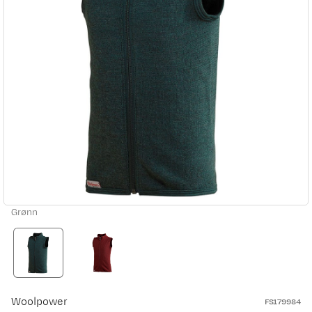
Grønn
Woolpower
FS179984