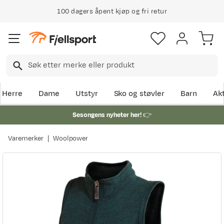
100 dagers åpent kjøp og fri retur
Herre
Dame
Utstyr
Sko og støvler
Barn
Akt
Sesongens nyheter her!
👉
Varemerker
Woolpower