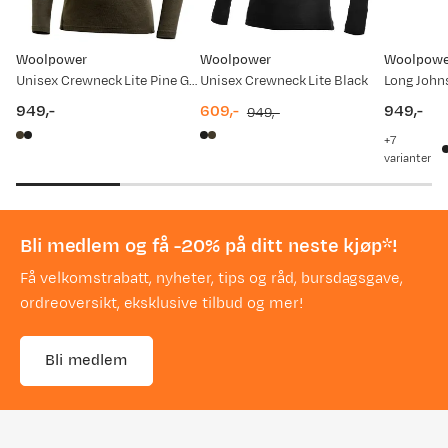
Woolpower
Woolpower
Woolpowe
Unisex Crewneck Lite Pine Green
Unisex Crewneck Lite Black
Long John
949,-
609,-
949,-
949,-
price
discounted
original
price
7
price
price
varianter
Bli medlem og få -20% på ditt neste kjøp*!
Få velkomstrabatt, nyheter, tips og råd, bursdagsgave,
ordreoversikt, eksklusive tilbud og mer!
Bli medlem