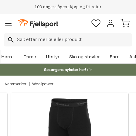
100 dagers åpent kjøp og fri retur
Herre
Dame
Utstyr
Sko og støvler
Barn
Akt
Sesongens nyheter her!
👉
Varemerker
Woolpower