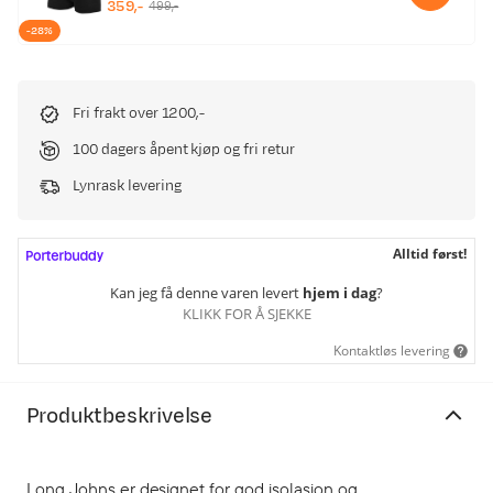
359,-
499,-
discounted
original
-28%
price
price
Fri frakt over 1200,-
100 dagers åpent kjøp og fri retur
Lynrask levering
Alltid først!
Kan jeg få denne varen levert
hjem i dag
?
KLIKK FOR Å SJEKKE
Kontaktløs levering
Produktbeskrivelse
Long Johns er designet for god isolasjon og