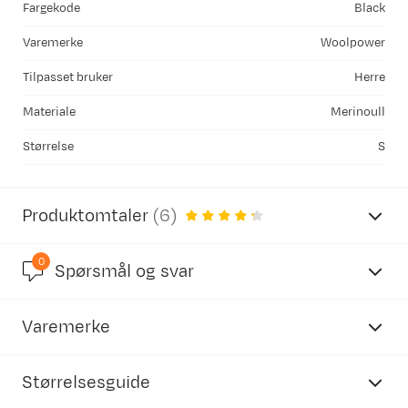
Fargekode
Black
Varemerke
Woolpower
Tilpasset bruker
Herre
Materiale
Merinoull
Størrelse
S
Produktomtaler
(
6
)
0
5.0
Spørsmål og svar
Varemerke
basert på 3 anmeldelser
Størrelsesguide