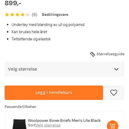
899,-
price
Bestillingsvare
(
6
)
Undertøy med blanding av ull og polyamid
Kan brukes hele året
Tettsittende og elastisk
Størrelsesguide
Velg størrelse
Legg i handlekurv
Passende tilbehør
Woolpower Boxer Briefs Men's Lite Black
Sort
Velg størrelse