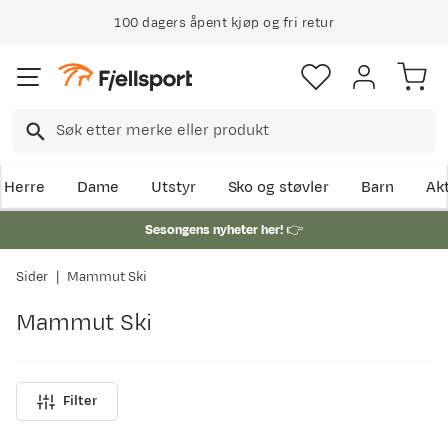
100 dagers åpent kjøp og fri retur
Herre
Dame
Utstyr
Sko og støvler
Barn
Akt
Sesongens nyheter her!
👉
Sider
Mammut Ski
Mammut Ski
Filter