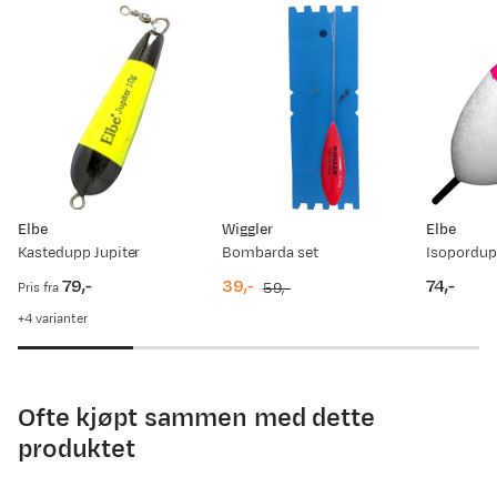
Elbe
Wiggler
Elbe
Kastedupp Jupiter
Bombarda set
79,-
39,-
74,-
Pris fra
59,-
price
discounted
original
price
4
varianter
price
price
Ofte kjøpt sammen med dette
produktet