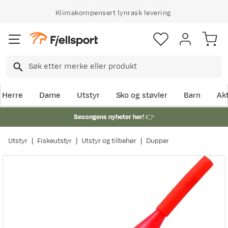
Klimakompensert lynrask levering
Herre
Dame
Utstyr
Sko og støvler
Barn
Akt
Sesongens nyheter her!
👉
Utstyr
Fiskeutstyr
Utstyr og tilbehør
Dupper