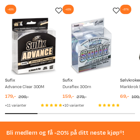
-40%
-43%
-37%
Sufix
Sufix
Sølvkroke
Advance Clear 300M
Duraflex 300m
179,-
159,-
69,-
299,-
279,-
109,
discounted
original
discounted
original
discount
original
11
varianter
10
varianter
price
price
price
price
price
price
Bli medlem og få -20% på ditt neste kjøp*!