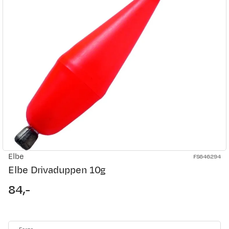
Elbe
FS646294
Elbe Drivaduppen 10g
84,-
price