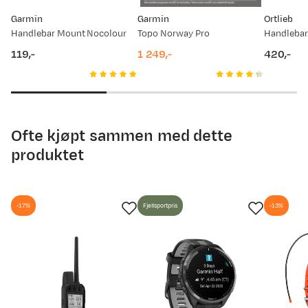
Garmin
Garmin
Ortlieb
10.08.2025
499,-
Handlebar Mount Nocolour
Topo Norway Pro
119,-
1 249,-
420,-
price
price
price
Ofte kjøpt sammen med dette
produktet
-17%
Fjellsportpris
-13%