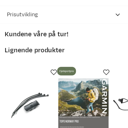
Prisutvikling
Kundene våre på tur!
550
Lignende produkter
500
450
Fjellsportpris
400
11. mai
24. mai
6. jun.
19. jun.
2. jul.
15. jul.
28. jul.
Prisdato
Ny pris
04.11.2025
449,-