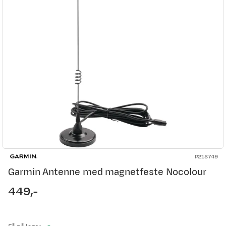
P218749
Garmin Antenne med magnetfeste Nocolour
449,-
price