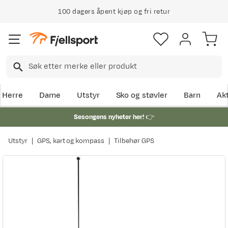
100 dagers åpent kjøp og fri retur
Herre
Dame
Utstyr
Sko og støvler
Barn
Akt
Sesongens nyheter her!
👉
Utstyr
GPS, kart og kompass
Tilbehør GPS