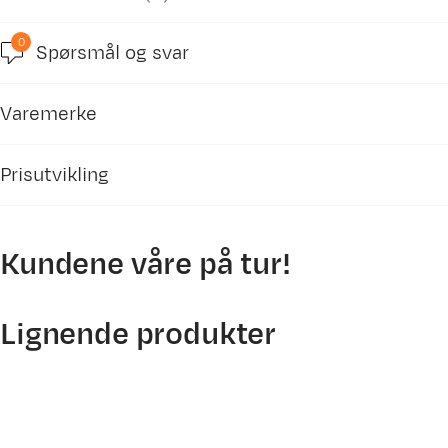
0
Spørsmål og svar
5.0
Varemerke
basert på 2 anmeldelser
Prisutvikling
Kundene våre på tur!
Stein T
Bekreftet kjøper
10 dager siden
250
Lignende produkter
Kjøpt størrelse:
1SIZE
200
150