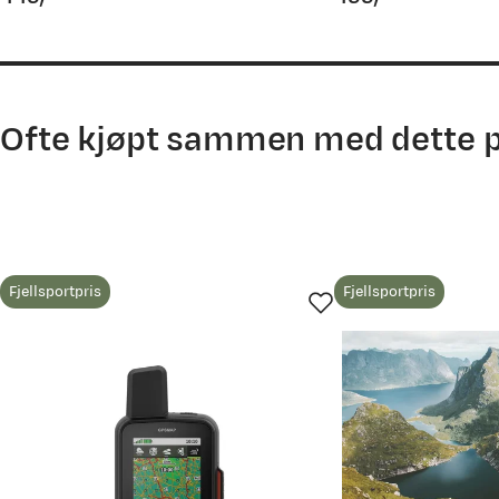
price
price
Ofte kjøpt sammen med dette 
Fjellsportpris
Fjellsportpris