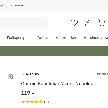
rt lynrask levering
Fjellsportpris
Outlet
Varemerker
Kundeservice
P113514
Garmin Handlebar Mount Nocolour
119,-
price
(
2
)