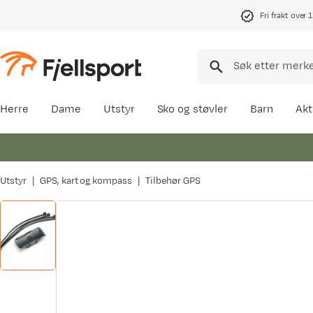
Fri frakt over 
Herre
Dame
Utstyr
Sko og støvler
Barn
Akt
Utstyr
GPS, kart og kompass
Tilbehør GPS