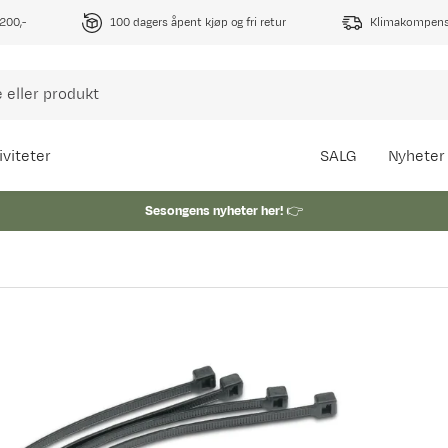
1200,-
100 dagers åpent kjøp og fri retur
Klimakompense
iviteter
SALG
Nyheter
Sesongens nyheter her!
👉