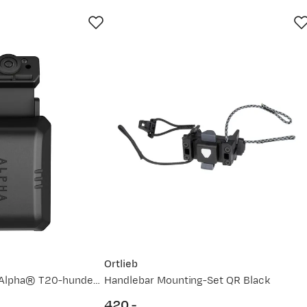
jun.
29. jun.
12. jul.
25. jul.
Ortlieb
Kort Fleksibel Rem (Alpha® T20-hundehalsbånd)
Handlebar Mounting-Set QR Black
420,-