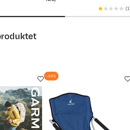
price
(
1
produktet
-34%