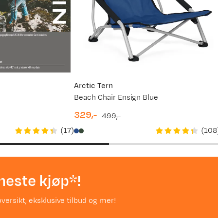
Arctic Tern
Beach Chair Ensign Blue
329,-
499,-
discounted
original
(
17
)
(
108
price
price
neste kjøp*!
versikt, eksklusive tilbud og mer!