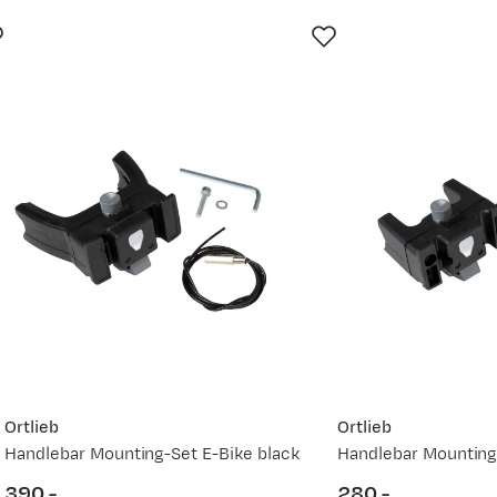
Ny pris
139,-
149,-
Ortlieb
Ortlieb
Handlebar Mounting-Set E-Bike black
Handlebar Mounting
390,-
280,-