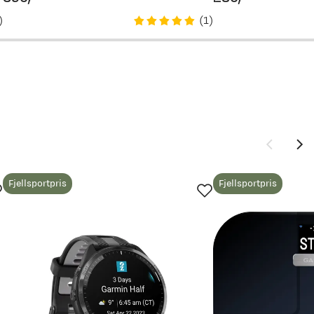
price
price
)
(
1
)
Fjellsportpris
Fjellsportpris