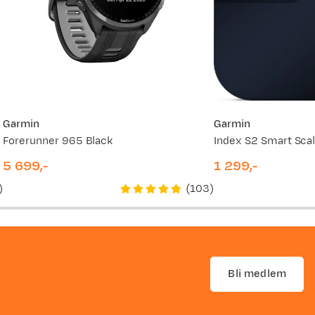
Garmin
Garmin
Forerunner 965 Black
5 699,-
1 299,-
price
price
)
(
103
)
Bli medlem