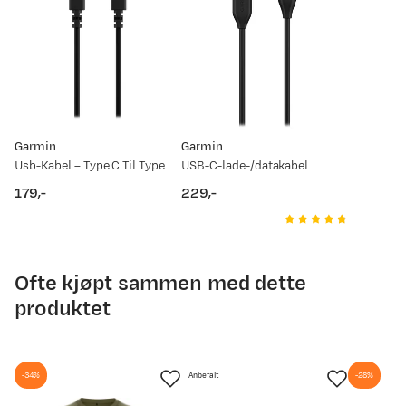
7. mai
20. mai
2. jun.
15. jun.
28. jun.
11. jul.
24. jul.
Prisdato
Ny pris
29.05.2026
129,-
Garmin
Garmin
06.08.2025
139,-
Usb-Kabel – Type C Til Type C (0,5 M)
USB-C-lade-/datakabel
179,-
229,-
price
price
Ofte kjøpt sammen med dette
produktet
-34%
Anbefalt
-28%