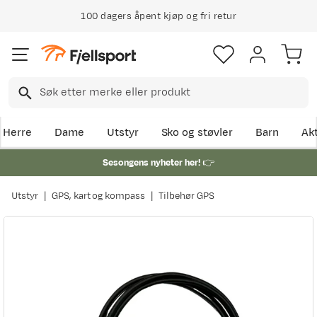
100 dagers åpent kjøp og fri retur
Herre
Dame
Utstyr
Sko og støvler
Barn
Akt
Sesongens nyheter her!
👉
Utstyr
GPS, kart og kompass
Tilbehør GPS