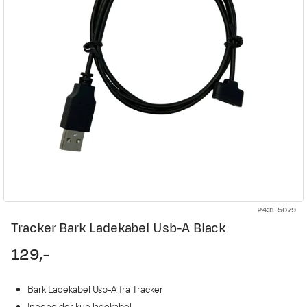
P431-5079
Tracker Bark Ladekabel Usb-A Black
129,-
price
Bark Ladekabel Usb-A fra Tracker
Inneholder kun ladekabel