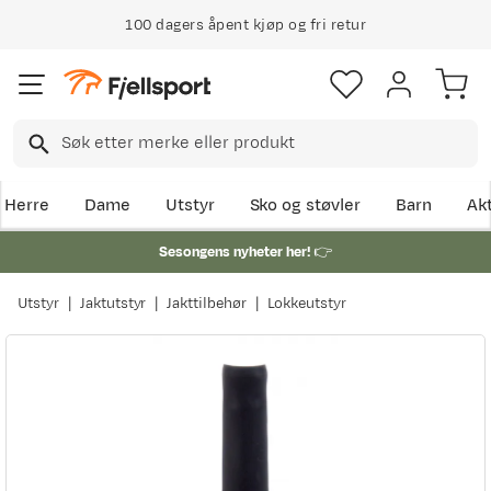
100 dagers åpent kjøp og fri retur
Herre
Dame
Utstyr
Sko og støvler
Barn
Akt
Sesongens nyheter her!
👉
Utstyr
Jaktutstyr
Jakttilbehør
Lokkeutstyr