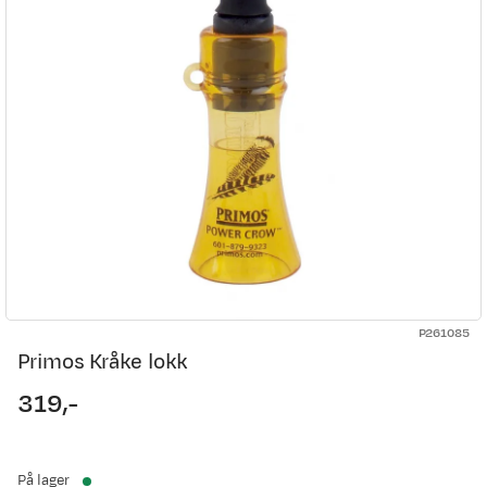
P261085
Primos Kråke lokk
319,-
price
På lager