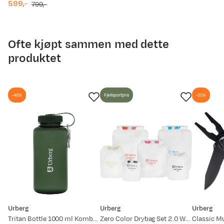
599,-
799,-
discounted
original
price
price
Ofte kjøpt sammen med dette
produktet
-48%
Fjellsportpris
-35%
Urberg
Urberg
Urberg
Tritan Bottle 1000 ml Kombu Green
Zero Color Drybag Set 2.0 White
Classic Mu