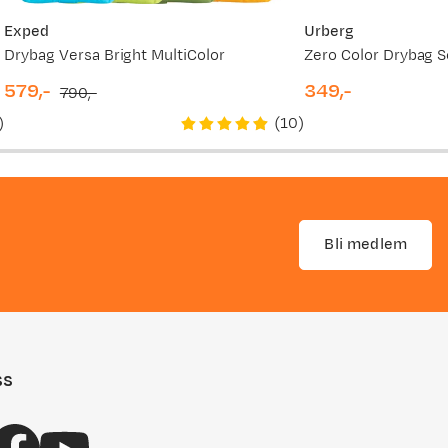
Exped
Urberg
Drybag Versa Bright MultiColor
Zero Color Drybag S
579,-
349,-
790,-
discounted
original
price
)
(
10
)
price
price
Bli medlem
ss