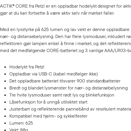
ACTIK® CORE fra Petzl er en oppladbar hodelykt designet for aktivi
gjør at du kan fortsette å være aktiv selv når mørket faller.
Med en lysstyrke på 625 lumen og lav vekt er denne oppladbare h
nær- og distansebelysning. Den har flere lysmoduser, inkludert r
reflektoren gjør lampen enkel å finne i mørket, og det reflekter
med det medfølgende CORE-batteriet og 3 vanlige AAA/LR03-batterie
Hodelykt fra Petzl
Oppladbar via USB-C (kabel medfølger ikke)
Det oppladbare batteriet tilsvarer 900 standardbatterier
Bredt og blandet lysmønster for nær- og distansebelysning
Tre hvite lysmoduser samt rødt lys og blinkefunksjon
Låse­funksjon for å unngå utilsiktet start
Justerbart og reflekterende pannebånd av resirkulert materi
Kompatibel med hjelm- og sykkelfester
Lumen: 625
Vekt: 88g