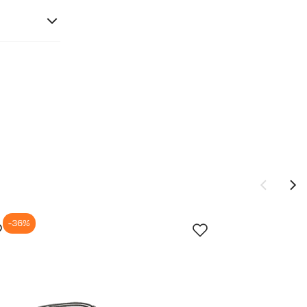
-36%
Ny pris