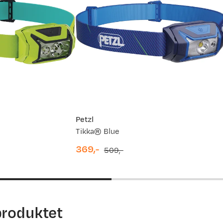
Petzl
Tikka® Blue
369,-
509,-
discounted
original
price
price
produktet