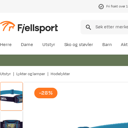
Fri frakt over 
Herre
Dame
Utstyr
Sko og støvler
Barn
Akt
Utstyr
Lykter og lamper
Hodelykter
-28%