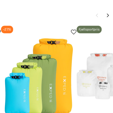
-27%
Fjellsportpris