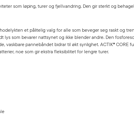
teter som løping, turer og fjellvandring. Den gir sterkt og behage
odelykten et pålitelig valg for alle som beveger seg raskt og tr
ødt lys som bevarer nattsynet og ikke blender andre. Den fosfores
ende, vaskbare pannebåndet bidrar til økt synlighet. ACTIK® CORE 
r, noe som gir ekstra fleksibilitet for lengre turer.
ale