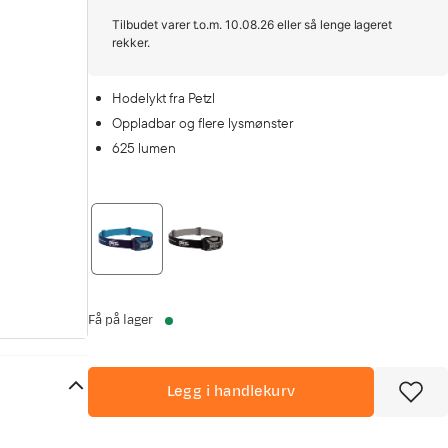
Tilbudet varer t.o.m. 10.08.26 eller så lenge lageret
rekker.
Hodelykt fra Petzl
Oppladbar og flere lysmønster
625 lumen
Få på lager
Legg i handlekurv