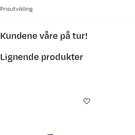
Prisutvikling
Kundene våre på tur!
1200
1100
Lignende produkter
1000
900
800
700
8. mai
21. mai
3. jun.
16. 
Prisdato