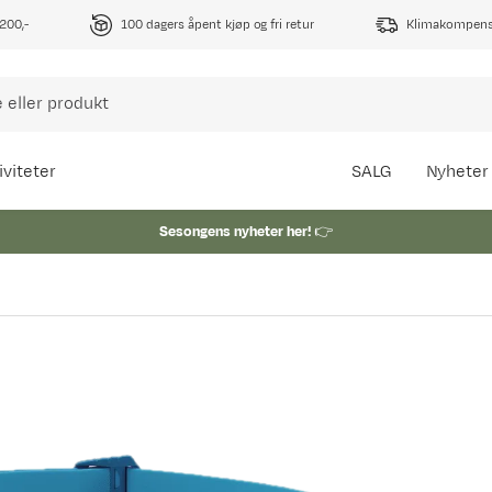
1200,-
100 dagers åpent kjøp og fri retur
Klimakompense
iviteter
SALG
Nyheter
Sesongens nyheter her!
👉