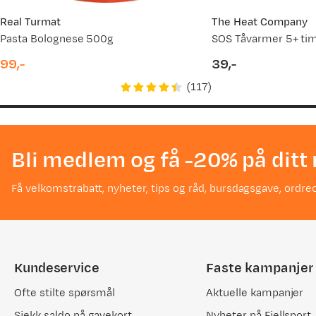
Real Turmat
The Heat Company
Pasta Bolognese 500g
SOS Tåvarmer 5+ tim
99,-
39,-
price
price
(
117
)
Bli medlem og få -20% på ditt 
Få velkomstrabatt, nyheter, tips og råd, bursdagsgave, ordreo
Kundeservice
Faste kampanjer
Ofte stilte spørsmål
Aktuelle kampanjer
Sjekk saldo på gavekort
Nyheter på Fjellsport