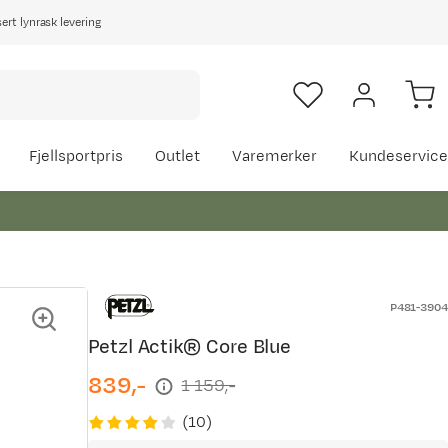
rt lynrask levering
Fjellsportpris
Outlet
Varemerker
Kundeservice
P481-3904
Petzl Actik® Core Blue
839,-
1 159,-
discounted
original
price
price
(
10
)