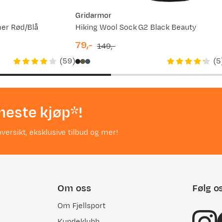
Gridarmor
er Rød/Blå
Hiking Wool Sock G2 Black Beauty
79,-
149,-
discounted
original
(
59
)
(
5
price
price
neste kjøp*!
versikt, eksklusive tilbud og mer!
Om oss
Følg o
Om Fjellsport
Kundeklubb