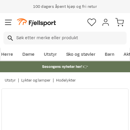
100 dagers åpent kjøp og fri retur
Herre
Dame
Utstyr
Sko og støvler
Barn
Akt
Sesongens nyheter her!
👉
Utstyr
Lykter og lamper
Hodelykter