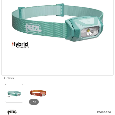
Grønn
279,-
FS689396