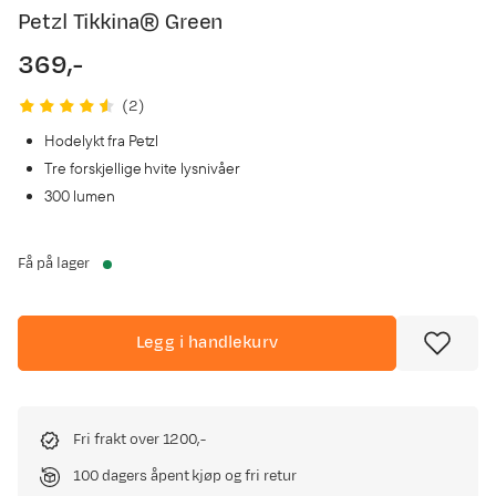
Petzl Tikkina® Green
369,-
price
(
2
)
Hodelykt fra Petzl
Tre forskjellige hvite lysnivåer
300 lumen
Få på lager
Legg i handlekurv
Fri frakt over 1200,-
100 dagers åpent kjøp og fri retur