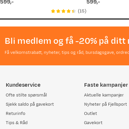
599,-
599,-
price
price
(
15
)
Bli medlem og få -20% på ditt 
Få velkomstrabatt, nyheter, tips og råd, bursdagsgave, ordreo
Kundeservice
Faste kampanjer
Ofte stilte spørsmål
Aktuelle kampanjer
Sjekk saldo på gavekort
Nyheter på Fjellsport
Returinfo
Outlet
Tips & Råd
Gavekort