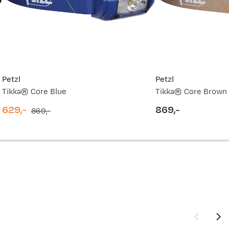
Petzl
Petzl
Tikka® Core Blue
Tikka® Core Brown
629,-
869,-
869,-
discounted
original
price
price
price