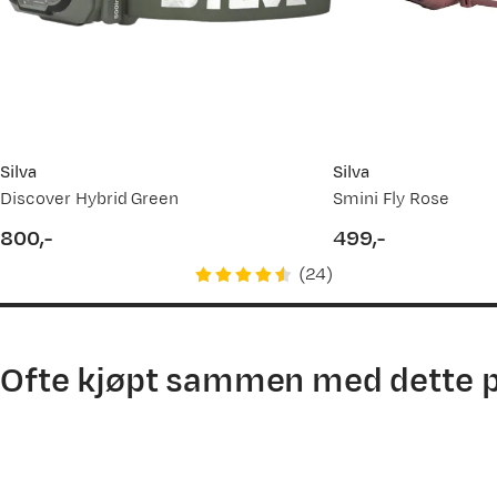
Silva
Silva
Discover Hybrid Green
Smini Fly Rose
800,-
499,-
price
price
(
24
)
Ofte kjøpt sammen med dette 