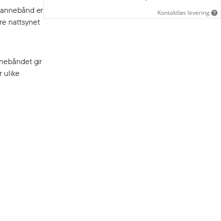
 pannebånd er
Kontaktløs levering
re nattsynet
nnebåndet gir
 ulike