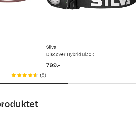
Silva
Discover Hybrid Black
799,-
price
(
8
)
produktet