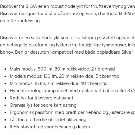
Discover fra SILVA er en robust hodelykt for friluftseventyr og 
Discover designet for å tåle både støv og vann, i henhold til IP65
og lette kartlesning.
Discover er en solid hodelykt som er fullstendig støvtett og vann
en behagelig passform, og lyktens tre forskjellige lysmoduser, inkl
behov. Den er dessuten kompatibel med både oppladbare Silva Hybri
Maks modus: 500 lm, 80 m rekkevidde, 2 t brenntid
Middels modus: 100 lm, 20 m rekkevidde, 5 t brenntid
Min modus: 15 lm, 7 m rekkevidde, 40 t brenntid
Hybridteknologi: kompatibel med oppladbart batteri eller 3xAA
Rødt lys for å bevare nattsynet
Oransje lys for bedre kartlesning
Ergonomisk passform med bredt pannebånd og justerbare s
Lås for å forhindre utilsiktet aktivering
IP65-støvtett og vannbestandig design