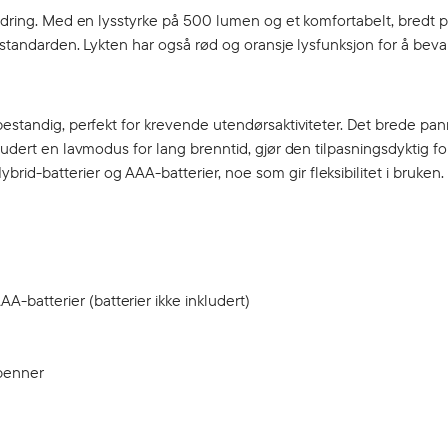
vandring. Med en lysstyrke på 500 lumen og et komfortabelt, bredt
-standarden. Lykten har også rød og oransje lysfunksjon for å beva
bestandig, perfekt for krevende utendørsaktiviteter. Det brede pa
udert en lavmodus for lang brenntid, gjør den tilpasningsdyktig for
d-batterier og AAA-batterier, noe som gir fleksibilitet i bruken.
A-batterier (batterier ikke inkludert)
penner