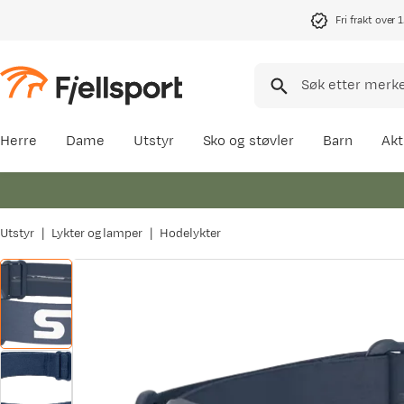
Fri frakt over 
Herre
Dame
Utstyr
Sko og støvler
Barn
Akt
Utstyr
Lykter og lamper
Hodelykter