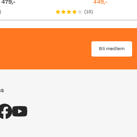
479,-
449,-
price
price
)
(
18
)
Bli medlem
ss