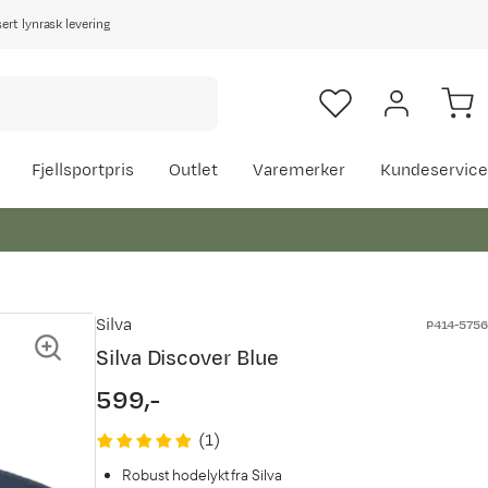
rt lynrask levering
Fjellsportpris
Outlet
Varemerker
Kundeservice
Silva
P414-5756
Silva Discover Blue
599,-
price
(
1
)
Robust hodelykt fra Silva