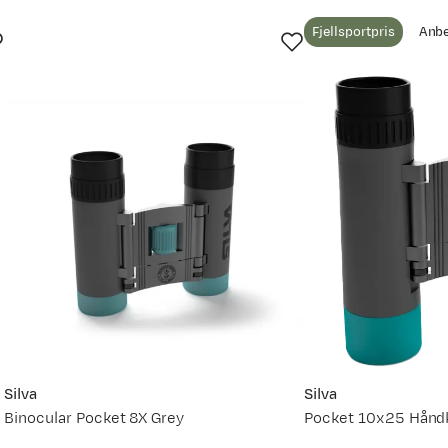
Fjellsportpris
Anbe
Silva
Silva
Binocular Pocket 8X Grey