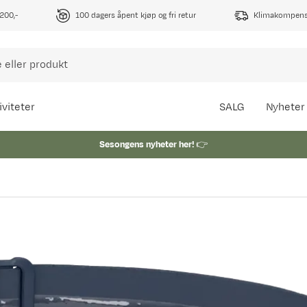
1200,-
100 dagers åpent kjøp og fri retur
Klimakompense
iviteter
SALG
Nyheter
Sesongens nyheter her!
👉