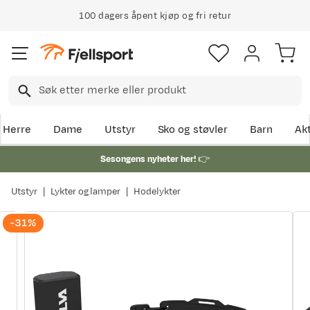
100 dagers åpent kjøp og fri retur
Herre
Dame
Utstyr
Sko og støvler
Barn
Akt
Sesongens nyheter her!
👉
Utstyr
Lykter og lamper
Hodelykter
-31%