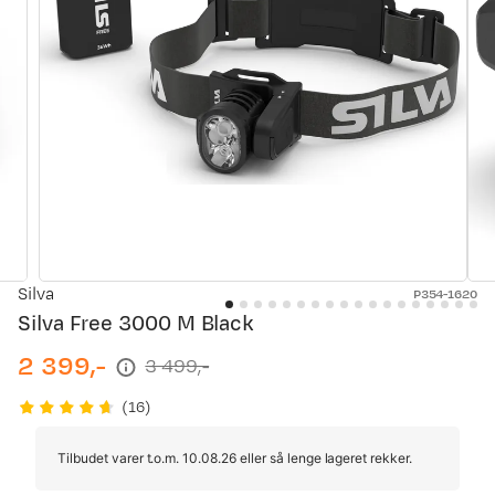
Silva
P354-1620
Silva Free 3000 M Black
2 399,-
3 499,-
discounted
original
price
price
(
16
)
Tilbudet varer t.o.m. 10.08.26 eller så lenge lageret rekker.