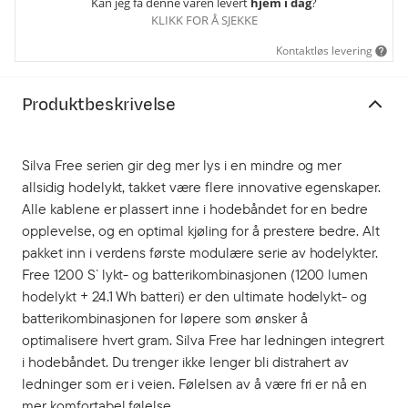
Kan jeg få denne varen levert
hjem i dag
?
KLIKK FOR Å SJEKKE
Kontaktløs levering
Produktbeskrivelse
Silva Free serien gir deg mer lys i en mindre og mer
allsidig hodelykt, takket være flere innovative egenskaper.
Alle kablene er plassert inne i hodebåndet for en bedre
opplevelse, og en optimal kjøling for å prestere bedre. Alt
pakket inn i verdens første modulære serie av hodelykter.
Free 1200 S` lykt- og batterikombinasjonen (1200 lumen
hodelykt + 24.1 Wh batteri) er den ultimate hodelykt- og
batterikombinasjonen for løpere som ønsker å
optimalisere hvert gram. Silva Free har ledningen integrert
i hodebåndet. Du trenger ikke lenger bli distrahert av
ledninger som er i veien. Følelsen av å være fri er nå en
mer komfortabel følelse.