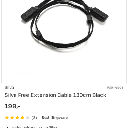
Silva
P354-1608
Silva Free Extension Cable 130cm Black
199,-
price
Bestillingsvare
(
8
)
Forlengelseskabel fra Silva