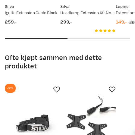
Silva
Silva
Lupine
Ignite Extension Cable Black
Headlamp Extension Kit Nocolour
Extension
259,-
299,-
149,-
29
price
price
discount
original
Wenche D
Bekreftet kjøper
price
price
8 måneder siden
Kjøpt størrelse:
No Size
Ofte kjøpt sammen med dette
Valgt farge:
No colour
produktet
-35%
Vegard S
Bekreftet kjøper
1 år siden
Kjøpt størrelse:
No Size
Valgt farge:
No colour