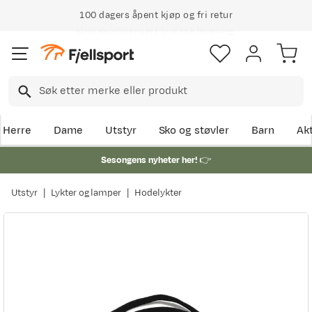
100 dagers åpent kjøp og fri retur
Klimakompensert lynrask levering
Herre
Dame
Utstyr
Sko og støvler
Barn
Akt
Sesongens nyheter her!
👉
Utstyr
Lykter og lamper
Hodelykter