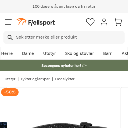
100 dagers åpent kjøp og fri retur
Klimakompensert lynrask levering
Herre
Dame
Utstyr
Sko og støvler
Barn
Akt
Sesongens nyheter her!
👉
Utstyr
Lykter og lamper
Hodelykter
-50%