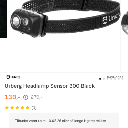
P431-6533
Urberg Headlamp Sensor 300 Black
139,-
279,-
discounted
original
price
price
(
1
)
Tilbudet varer t.o.m. 10.08.26 eller så lenge lageret rekker.