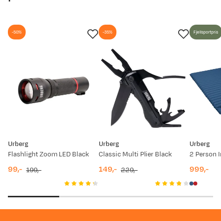
04.12.2025
169,-
-50%
-35%
Fjellsportpris
09.11.2025
169,-
23.08.2025
189,-
07.08.2025
279,-
Urberg
Urberg
Urberg
Flashlight Zoom LED Black
Classic Multi Plier Black
99,-
149,-
999,-
199,-
229,-
discounted
original
discounted
original
price
price
price
price
price