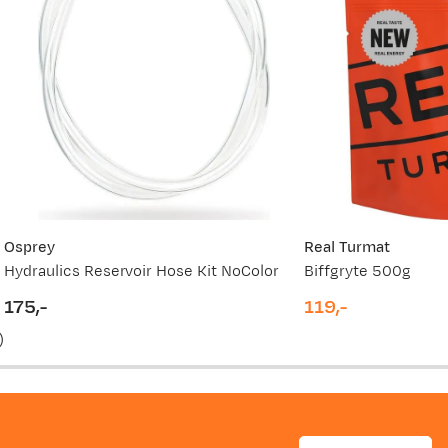
Osprey
Real Turmat
Hydraulics Reservoir Hose Kit NoColor
Biffgryte 500g
175,-
119,-
price
price
)