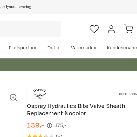
rt lynrask levering
Fjellsportpris
Outlet
Varemerker
Kundeservice
P366-5335
Osprey Hydraulics Bite Valve Sheath
Replacement Nocolor
139,-
175,-
discounted
original
price
price
(
5
)