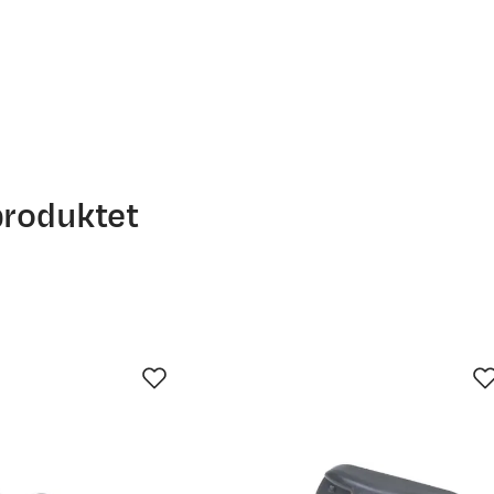
te valve, men den funker helt ok. Gjør jobben.
produktet
un.
30. jun.
13. jul.
26. jul.
poser, som ble kjøpt før sommeren. Fikk lirke en del for å få 
rde man være tydelig i kommunikasjon om at det finnes to sor