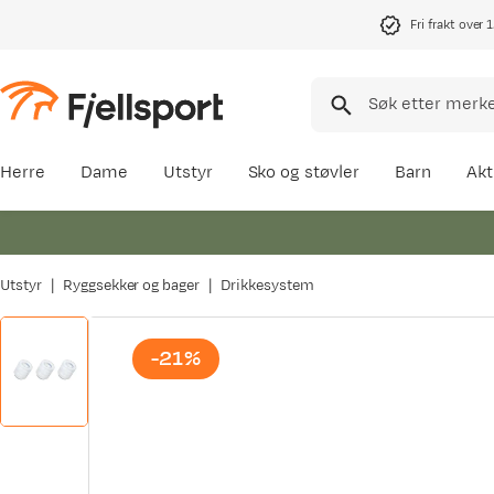
Fri frakt over 
Herre
Dame
Utstyr
Sko og støvler
Barn
Akt
Utstyr
Ryggsekker og bager
Drikkesystem
-21%