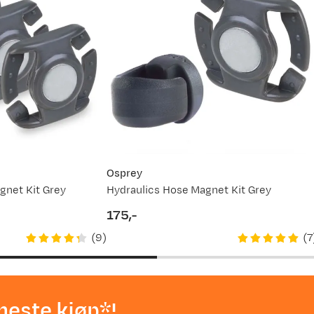
Osprey
gnet Kit Grey
Hydraulics Hose Magnet Kit Grey
175,-
price
(
9
)
(
7
neste kjøp*!