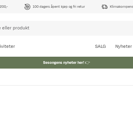
1200,-
100 dagers åpent kjøp og fri retur
Klimakompense
iviteter
SALG
Nyheter
Sesongens nyheter her!
👉