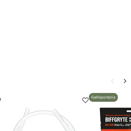
Ny pris
Fjellsportpris
139,-
dem på plass.
ter
175,-