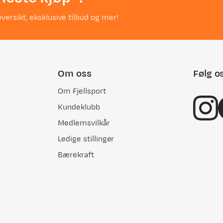
versikt, eksklusive tilbud og mer!
Om oss
Følg o
Om Fjellsport
Kundeklubb
Medlemsvilkår
Ledige stillinger
Bærekraft