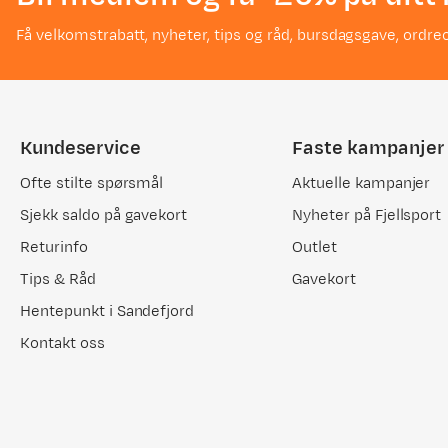
Få velkomstrabatt, nyheter, tips og råd, bursdagsgave, ordreo
David
Bekreftet kjøper
2 år siden
Kundeservice
Faste kampanjer
Kjøpt størrelse:
O/S
Valgt farge:
N/A
Ofte stilte spørsmål
Aktuelle kampanjer
Sjekk saldo på gavekort
Nyheter på Fjellsport
Returinfo
Outlet
Tips & Råd
Gavekort
Hentepunkt i Sandefjord
Kontakt oss