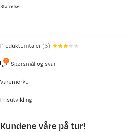
Størrelse
Produktomtaler
(
5
)
0
Spørsmål og svar
3.2
Varemerke
basert på 5 anmeldelser
Prisutvikling
Kundene våre på tur!
Janina L
Bekreftet kjøper