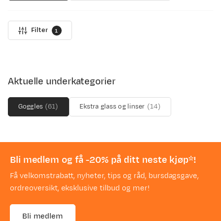
Filter
1
Aktuelle underkategorier
Goggles
(
61
)
Ekstra glass og linser
(
14
)
Bli medlem og få -20% på ditt neste kjøp*!
Få velkomstrabatt, nyheter, tips og råd, bursdagsgave,
ordreoversikt, eksklusive tilbud og mer!
Bli medlem