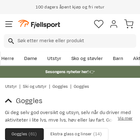
100 dagers åpent kjøp og fri retur
Herre
Dame
Utstyr
Sko og støvler
Barn
Akt
Sesongens nyheter her!
👉
Utstyr
Ski og utstyr
Goggles
Goggles
Goggles
Gi deg selv god oversikt og utsyn, selv når du driver med
Vis mer
aktiviteter i lite lys, mye lys, høy eller lav fart. Godt syn er
viktig for en god opplevelse av alle altiviteter.
Goggles
(
61
)
Ekstra glass og linser
(
14
)