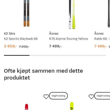
K2 Skis
Åsnes
Åsnes
K2 Sports Wayback 98
R76 Alpine Touring Yellow
3 959,-
7 499,-
7 499,-
7 200,-
discounted
original
price
price
original
price
price
price
Ofte kjøpt sammen med dette
produktet
Valgfri binding
Valgfri bindin