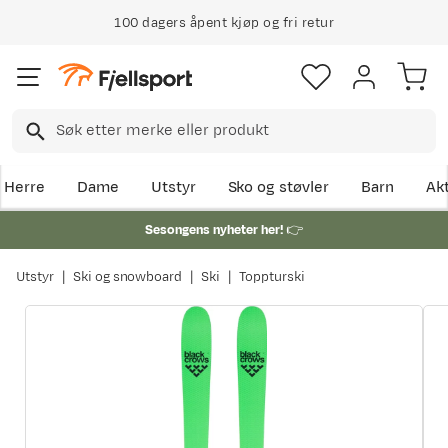
100 dagers åpent kjøp og fri retur
Herre
Dame
Utstyr
Sko og støvler
Barn
Akt
Sesongens nyheter her!
👉
Utstyr
Ski og snowboard
Ski
Toppturski