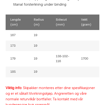
titanal forsterkning under binding
Lengde
Radius
Sidecut
Vekt
(cm)
(m)
(mm)
(gram)
167
19
173
19
138-102-
179
19
1700
116
185
19
Viktig info
: Skipakker monteres etter dine spesifikasjoner
og er et såkalt tilvirkningskjøp. Angreretten og våre
normale returvilkår bortfaller. Ta kontakt med vår
kundeservice hvis spørsmål.