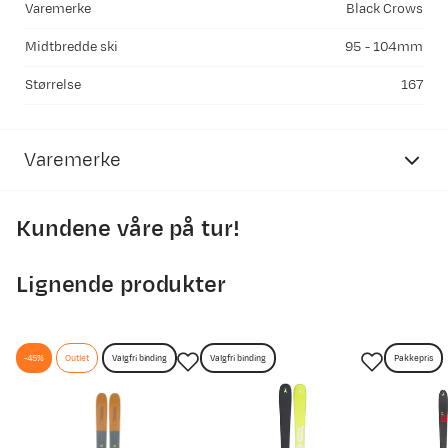
Varemerke
Black Crows
Midtbredde ski
95 - 104mm
Størrelse
167
Varemerke
Kundene våre på tur!
Lignende produkter
-45%
Outlet
Valgfri binding
Valgfri binding
Pakkepris