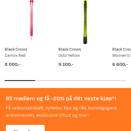
Black Crows
Black Crows
Black Cro
Camox Red
Octo Yellow
8 000,-
9 100,-
6 600,-
price
price
price
Bli medlem og få -20% på ditt neste kjøp*!
Få velkomstrabatt, nyheter, tips og råd, bursdagsgave,
ordreoversikt, eksklusive tilbud og mer!