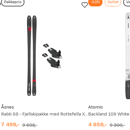
Pakkepris
-50%
Outlet
Va
stabiliteten
. I løs snø
Åsnes
Atomic
Rabb 68 - Fjellskipakke med Rottefella Xplore Bc Offtrack Binding
Backland 109 White 
7 499,-
4 659,-
9 698,-
9 300,-