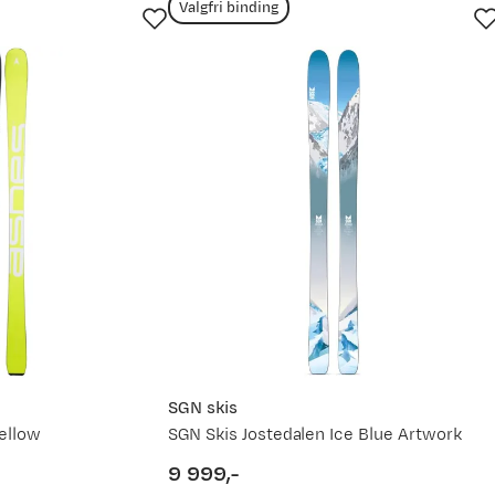
Valgfri binding
 velger ski til bruk i preparerte løyper. Med lenger ski vil fart
re enn det de er, så man kan med fordel gå noe opp i lengde her
de på skiene ofte ha en positiv påvirkning.
sbygning. Tabellen er satt opp av Fjellsport.no.
SGN skis
Yellow
SGN Skis Jostedalen Ice Blue Artwork
9 999,-