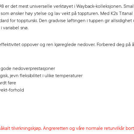
 98 er det mest universelle verktøyet i Wayback-kolleksjonen. Smal
 de som ønsker høy ytelse og lav vekt på toppturen. Med K2s Titanal
d for toppturski. Den gradvise løftingen i tuppen gir allsidighet
i variabel snø.
ffektivitet oppover og ren kjøreglede nedover. Forbered deg på 
 og gode nedoverprestasjoner
sk, jevn fleksibilitet i ulike temperaturer
ardt føre
-vekt-forhold
åkalt tilvirkningskjøp. Angreretten og våre normale returvilkår bortf