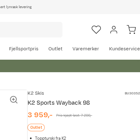
rt lynrask levering
Fjellsportpris
Outlet
Varemerker
Kundeservice
K2 Skis
BU30352
K2 Sports Wayback 98
3 959,-
Pris kjøpt løst:
7 200,-
Outlet
Toppturski fra K2