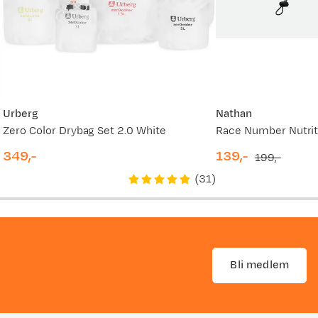
Urberg
Nathan
Zero Color Drybag Set 2.0 White
349,-
139,-
199,-
price
discounted
original
(
31
)
price
price
Bli medlem