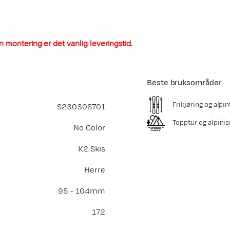
n montering er det vanlig leveringstid.
Beste bruksområder
Frikjøring og alpin
S230308701
Topptur og alpini
No Color
K2 Skis
Herre
95 - 104mm
172