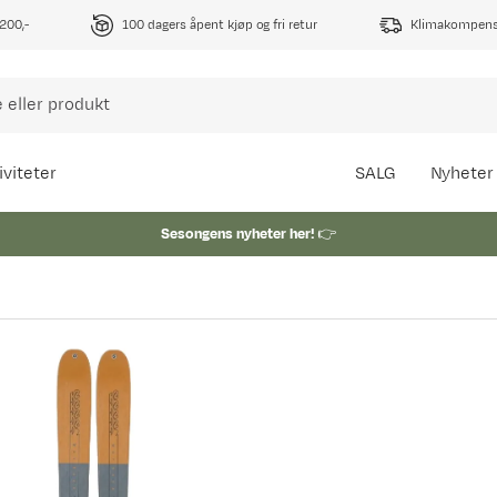
1200,-
100 dagers åpent kjøp og fri retur
Klimakompense
iviteter
SALG
Nyheter
Sesongens nyheter her!
👉