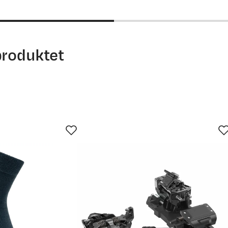
price
produktet
 Det er alltid greit med litt hjelp. For mer detaljert info om h