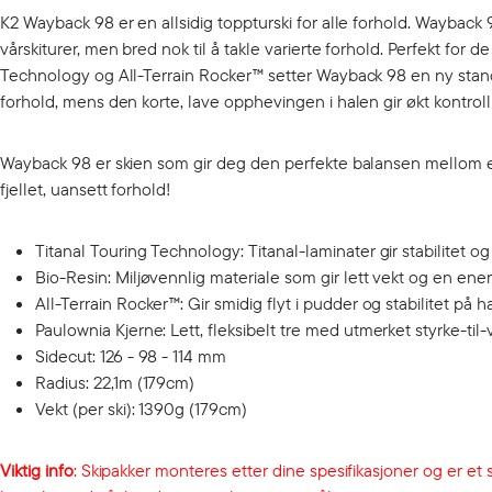
K2 Wayback 98 er en allsidig toppturski for alle forhold. Wayback
vårskiturer, men bred nok til å takle varierte forhold. Perfekt for
Technology og All-Terrain Rocker™ setter Wayback 98 en ny standar
forhold, mens den korte, lave opphevingen i halen gir økt kontroll 
Wayback 98 er skien som gir deg den perfekte balansen mellom e
fjellet, uansett forhold!
Titanal Touring Technology: Titanal-laminater gir stabilitet
Bio-Resin: Miljøvennlig materiale som gir lett vekt og en energi
All-Terrain Rocker™: Gir smidig flyt i pudder og stabilitet på h
Paulownia Kjerne: Lett, fleksibelt tre med utmerket styrke-til
Sidecut: 126 - 98 - 114 mm
Radius: 22,1m (179cm)
Vekt (per ski): 1390g (179cm)
Viktig info
: Skipakker monteres etter dine spesifikasjoner og er et s