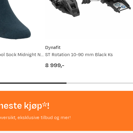
ett størrelse
(åpner ny side)
service.
Dynafit
Every Day Merino Wool Sock Midnight Navy
ST Rotation 10-90 mm Black Ks
8 999,-
price
neste kjøp*!
versikt, eksklusive tilbud og mer!