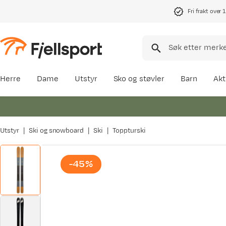
Fri frakt over 
Herre
Dame
Utstyr
Sko og støvler
Barn
Akt
Utstyr
Ski og snowboard
Ski
Toppturski
-45%