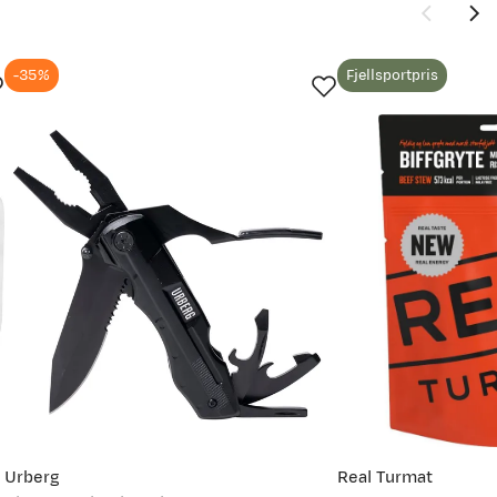
-35%
Fjellsportpris
vordan
Urberg
Real Turmat