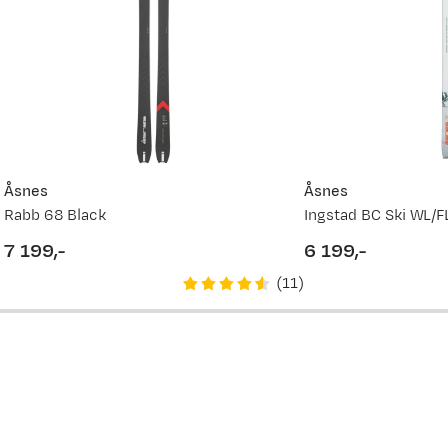
Åsnes
Åsnes
Rabb 68 Black
Ingstad BC Ski WL/F
7 199,-
6 199,-
price
price
(
11
)