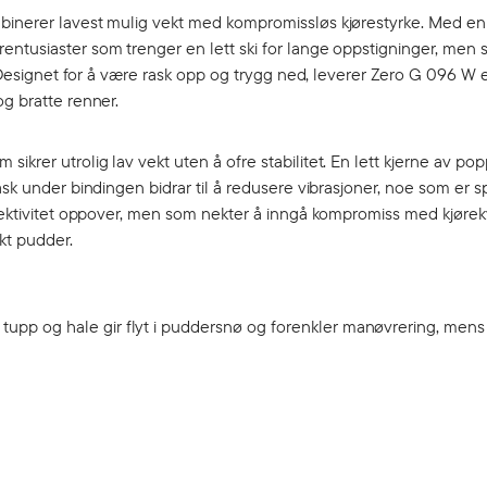
mbinerer lavest mulig vekt med kompromissløs kjørestyrke. Med e
entusiaster som trenger en lett ski for lange oppstigninger, men
r. Designet for å være rask opp og trygg ned, leverer Zero G 096 W 
og bratte renner.
krer utrolig lav vekt uten å ofre stabilitet. En lett kjerne av po
sk under bindingen bidrar til å redusere vibrasjoner, noe som er spe
ffektivitet oppover, men som nekter å inngå kompromiss med kjørekv
skt pudder.
 tupp og hale gir flyt i puddersnø og forenkler manøvrering, men