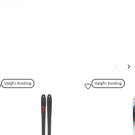
epinn og
Valgfri binding
Valgfri binding
stabiliteten
. I løs snø