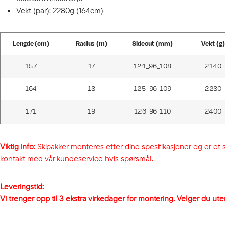
Vekt (par): 2280g (164cm)
Lengde (cm)
Radius (m)
Sidecut (mm)
Vekt (g)
157
17
124_96_108
2140
164
18
125_96_109
2280
171
19
126_96_110
2400
Viktig info
: Skipakker monteres etter dine spesifikasjoner og er et s
kontakt med vår kundeservice hvis spørsmål.
Leveringstid:
Vi trenger opp til 3 ekstra virkedager for montering. Velger du ute