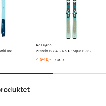
Rossignol
Cold Ice
Arcade W 84 K NX 12 Aqua Black
4 949,-
9 000,-
discounted
original
price
price
produktet