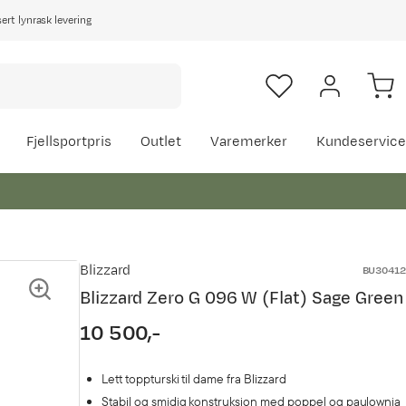
rt lynrask levering
Fjellsportpris
Outlet
Varemerker
Kundeservice
Blizzard
BU30412
Blizzard Zero G 096 W (Flat) Sage Green
10 500,-
Lett toppturski til dame fra Blizzard
Stabil og smidig konstruksjon med poppel og paulownia