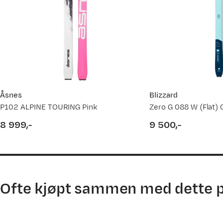
Tabellen er hentet fra Blizzard.
Personhøyde (cm)
Foreslått skilengde (cm)
122
100-110
Åsnes
Blizzard
127
110-120
P102 ALPINE TOURING Pink
Zero G 088 W (Flat) 
132
120-130
8 999,-
9 500,-
price
price
137
125-135
142
130-140
Ofte kjøpt sammen med dette 
147
135-145
152
140-155