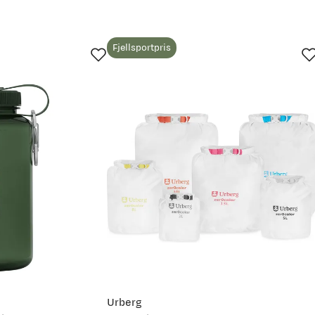
Fjellsportpris
 Det er alltid greit med litt hjelp. For mer detaljert info om h
Urberg
ett størrelse
(åpner ny side)