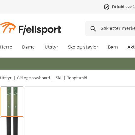
Fri frakt over 
Herre
Dame
Utstyr
Sko og støvler
Barn
Akt
Utstyr
Ski og snowboard
Ski
Toppturski