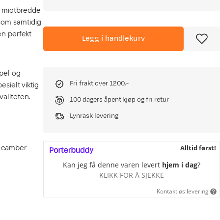
n midtbredde
 som samtidig
en perfekt
Legg i handlekurv
ppel og
Fri frakt over 1200,-
sielt viktig
aliteten.
100 dagers åpent kjøp og fri retur
Lynrask levering
s camber
Alltid først!
Kan jeg få denne varen levert
hjem i dag
?
KLIKK FOR Å SJEKKE
Kontaktløs levering