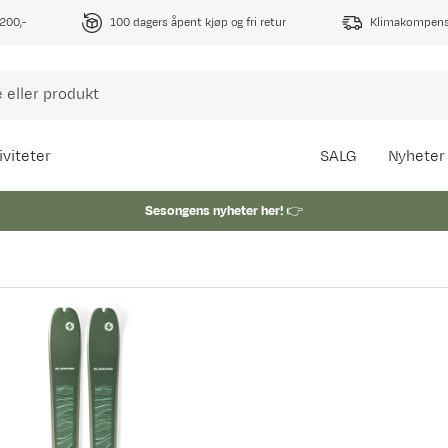
1200,-
100 dagers åpent kjøp og fri retur
Klimakompense
iviteter
SALG
Nyheter
Sesongens nyheter her!
👉