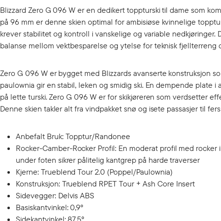
Blizzard Zero G 096 W er en dedikert toppturski til dame som ko
på 96 mm er denne skien optimal for ambisiøse kvinnelige topptur
krever stabilitet og kontroll i vanskelige og variable nedkjøringe
balanse mellom vektbesparelse og ytelse for teknisk fjellterreng 
Zero G 096 W er bygget med Blizzards avanserte konstruksjon som si
paulownia gir en stabil, leken og smidig ski. En dempende plate i a
på lette turski. Zero G 096 W er for skikjøreren som verdsetter e
Denne skien takler alt fra vindpakket snø og isete passasjer til fer
Anbefalt Bruk: Topptur/Randonee
Rocker-Camber-Rocker Profil: En moderat profil med rocker i
under foten sikrer pålitelig kantgrep på harde traverser
Kjerne: Trueblend Tour 2.0 (Poppel/Paulownia)
Konstruksjon: Trueblend RPET Tour + Ash Core Insert
Sidevegger: Delvis ABS
Basiskantvinkel: 0,9°
Sidekantvinkel: 87,5°