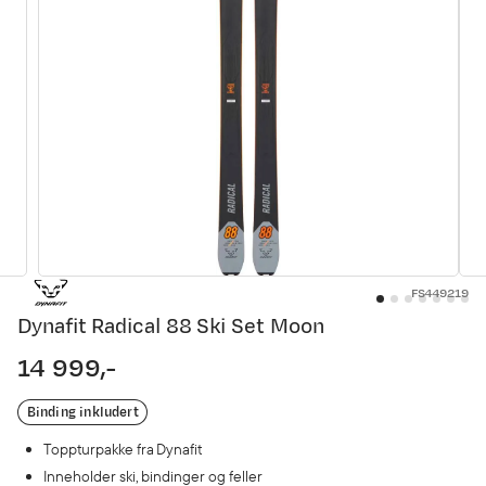
FS449219
Dynafit Radical 88 Ski Set Moon
14 999,-
price
Binding inkludert
Toppturpakke fra Dynafit
Inneholder ski, bindinger og feller