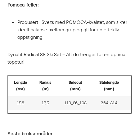
Pomoca-feller:
Produsert i Sveits med POMOCA-kvalitet, som sikrer
ideell balanse mellom grep og gli for en effektiv
oppstigning
Dynafit Radical 88 Ski Set – Alt du trenger for en optimal
topptur!
Lengde
Radius
Sidecut
Sålelengde
Vek
(cm)
(m)
(mm)
(mm)
(g
158
17,5
119_86_108
264-314
18
166
19
120_87_109
274-324
197
174
20,5
121_88_110
284-334
20
Beste bruksområder