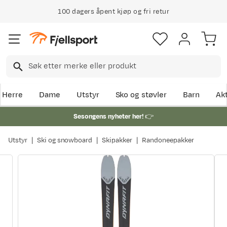
100 dagers åpent kjøp og fri retur
Herre
Dame
Utstyr
Sko og støvler
Barn
Akt
Sesongens nyheter her!
👉
Utstyr
Ski og snowboard
Skipakker
Randoneepakker