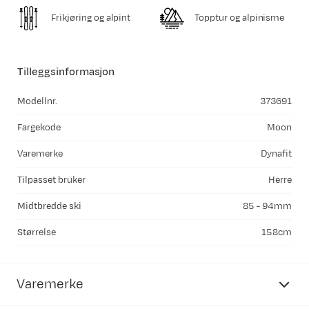
182
22
122_89_111
294-344
21
Frikjøring og alpint
Topptur og alpinisme
Tilleggsinformasjon
Modellnr.
373691
Fargekode
Moon
Varemerke
Dynafit
Tilpasset bruker
Herre
Midtbredde ski
85 - 94mm
Størrelse
158cm
Varemerke