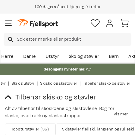
100 dagers åpent kjøp og fri retur
Herre
Dame
Utstyr
Sko og støvler
Barn
Akt
Sesongens nyheter her!
👉
tyr
Ski og utstyr
Skisko og skistøvler
Tilbehør skisko og støvler
Tilbehør skisko og støvler
Alt av tilbehør til skoskoene og skistøvlene. Bag for
Vis mer
skisko, overtrekk og skiskostropper.
Toppturstøvler
(
35
)
Skistøvler fjellski, langrenn og rulleski