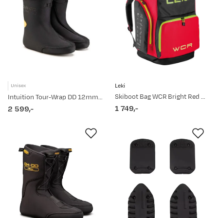
Leki
Unisex
Skiboot Bag WCR Bright Red Neon
Intuition Tour-Wrap DD 12mm Black
1 749,-
2 599,-
price
price