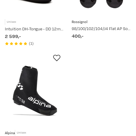
Rossignol
Unisex
98/100/102/104/J4 Flat AP Sole Black
Intuition DH-Tongue - DD 12mm Black
400,-
2 599,-
price
price
(
1
)
Alpina
Unisex