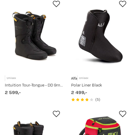
Alfa
Unisex
Unisex
Intuition Tour-Tongue - DD 9mm Black
Polar Liner Black
2 599,-
2 499,-
price
price
(
5
)