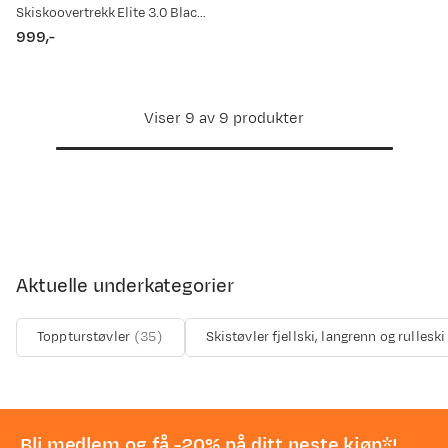
Skiskoovertrekk Elite 3.0 Black/Red/White
999,-
price
Viser 9 av 9 produkter
Aktuelle underkategorier
Toppturstøvler
(
35
)
Skistøvler fjellski, langrenn og rulleski
Bli medlem og få -20% på ditt neste kjøp*!