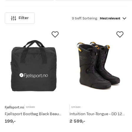
Filter
9 treff. Sortering:
Mest relevant
Fjellsport.no
Unisex
Unisex
Fjellsport Bootbag Black Beauty
Intuition Tour-Tongue - DD 12mm Black
199,-
2 599,-
price
price