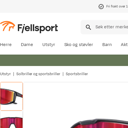
Fri frakt over 
Herre
Dame
Utstyr
Sko og støvler
Barn
Akt
Utstyr
Solbriller og sportsbriller
Sportsbriller