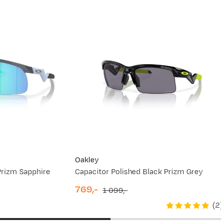
jun.
28. jun.
11. jul.
24. jul.
Oakley
Prizm Sapphire
Capacitor Polished Black Prizm Grey
769,-
1 099,-
discounted
original
(
2
price
price