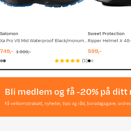
Salomon
Sweet Protection
Xa Pro V8 Mid Waterproof Black/monument/french Blue
Ripper Helmet Jr 48
749,-
599,-
1 000,-
discounted
original
price
(
1
)
price
price
Bli medlem og få -20% på ditt 
Få velkomstrabatt, nyheter, tips og råd, bursdagsgave, ordreo