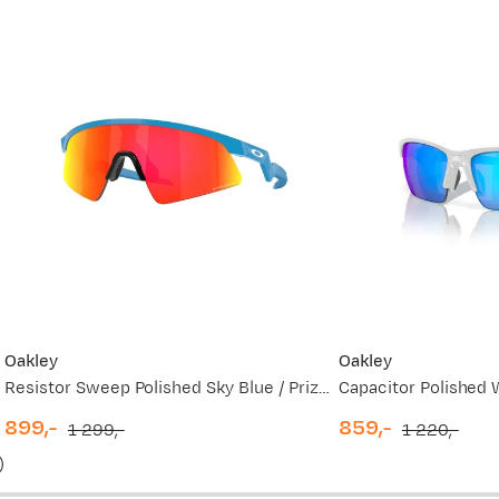
Ny pris
749,-
569,-
749,-
699,-
569,-
Oakley
Oakley
Resistor Sweep Polished Sky Blue / Prizm Ruby
Capacitor Polished 
699,-
899,-
859,-
1 299,-
1 220,-
discounted
original
discounted
original
)
549,-
price
price
price
price