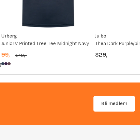
Urberg
Julbo
Juniors' Printed Tree Tee Midnight Navy
99,-
329,-
149,-
discounted
original
price
)
price
price
Bli medlem