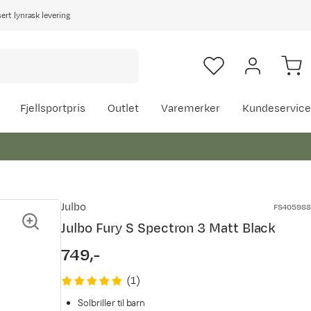
rt lynrask levering
Fjellsportpris
Outlet
Varemerker
Kundeservice
Julbo
FS405988
Julbo Fury S Spectron 3 Matt Black
749,-
price
(
1
)
Solbriller til barn