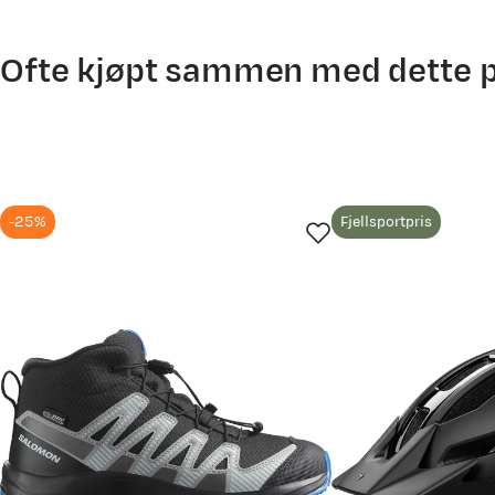
10.10.2025
Ofte kjøpt sammen med dette 
06.08.2025
-25%
Fjellsportpris