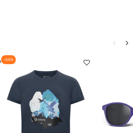
549,-
699,-
-34%