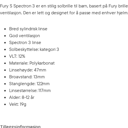
Fury S Spectron 3 er en stilig solbrille til barn, basert på Fury brill
ventilasjon. Den er lett og designet for å passe med enhver hjelm, 
Bred sylindrisk linse
God ventilasjon
Spectron 3 linse
Solbeskyttelse: kategori 3
VLT: 12%
Materiale: Polykarbonat
Linsehøyde: 47mm
Broavstand: 13mm
Stanglengde: 122mm
Linsestørrelse: 117mm
Alder: 8-12 år
Vekt: 19g
Tilleggsinformasjon