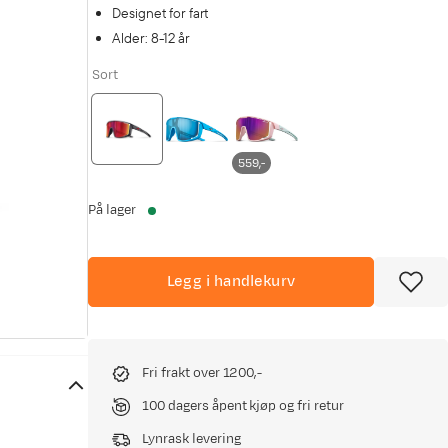
Designet for fart
Alder: 8-12 år
Sort
559,-
På lager
Legg i handlekurv
Fri frakt over 1200,-
100 dagers åpent kjøp og fri retur
Lynrask levering