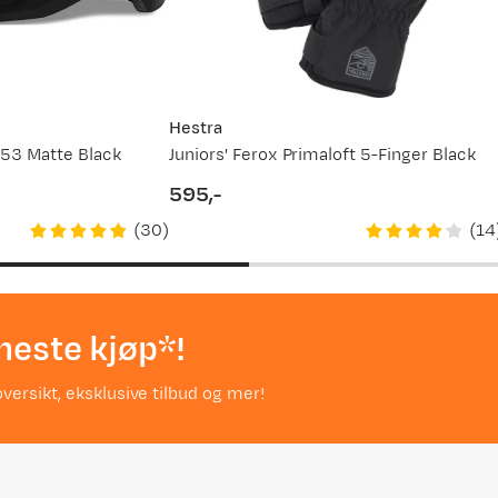
Hestra
-53 Matte Black
Juniors' Ferox Primaloft 5-Finger Black
595,-
price
(
30
)
(
14
neste kjøp*!
versikt, eksklusive tilbud og mer!