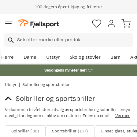
100 dagers åpent kjøp og fri retur
Herre
Dame
Utstyr
Sko og støvler
Barn
Akt
Sesongens nyheter her!
👉
Utstyr
Solbriller og sportsbriller
Solbriller og sportsbriller
Velkommen til vårt store utvalg av sportsbriller og solbriller – nøye
utvalgt for deg som er aktiv ute i naturen. Enten du er på jakt etter
Vis mer
høytytende briller til sykling, løping, ski, fjellturer, fiske eller
hverdagsbruk i solen. Her finner du modeller som kombinerer
Solbriller
(
86
)
Sportsbriller
(
167
)
Linser, glass, etuie
komfort, funksjon og beskyttelse i én kategori.