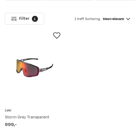
Vårt sortiment dekker alt fra polariserte glass for maksimal UV-
beskyttelse til fotokromatiske linser som tilpasser seg
Filter
1
1 treff. Sortering:
Mest relevant
lysforholdene, og du kan enkelt filtrere etter merke og bruksområde
som passer ditt behov. Utforsk produktene nedenfor og finn dine
neste sportsbriller eller solbriller – perfekt for både trening og fritid.
Leki
Storm Grey Transparent
999,-
price