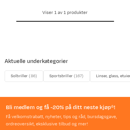
Viser 1 av 1 produkter
Aktuelle underkategorier
Solbriller
(
86
)
Sportsbriller
(
167
)
Linser, glass, etuie
Bli medlem og få -20% på ditt neste kjøp*!
Få velkomstrabatt, nyheter, tips og råd, bursdagsgave,
ordreoversikt, eksklusive tilbud og mer!