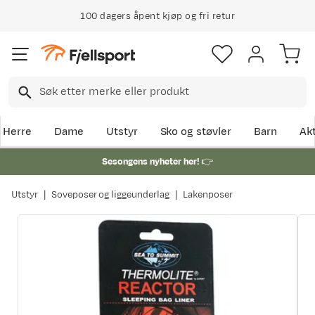
100 dagers åpent kjøp og fri retur
Herre
Dame
Utstyr
Sko og støvler
Barn
Akt
Sesongens nyheter her!
👉
Utstyr
Soveposer og liggeunderlag
Lakenposer