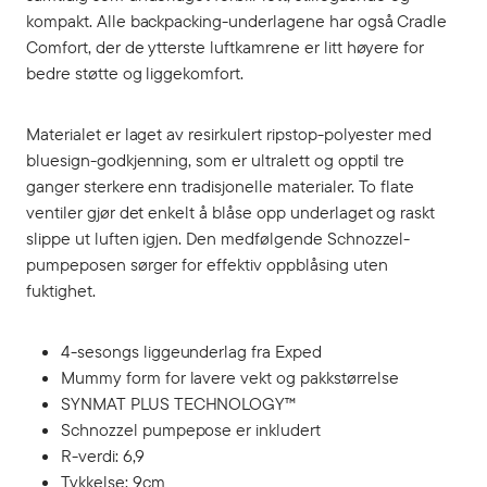
kompakt. Alle backpacking-underlagene har også Cradle
Comfort, der de ytterste luftkamrene er litt høyere for
bedre støtte og liggekomfort.
Materialet er laget av resirkulert ripstop-polyester med
bluesign-godkjenning, som er ultralett og opptil tre
ganger sterkere enn tradisjonelle materialer. To flate
ventiler gjør det enkelt å blåse opp underlaget og raskt
slippe ut luften igjen. Den medfølgende Schnozzel-
pumpeposen sørger for effektiv oppblåsing uten
fuktighet.
4-sesongs liggeunderlag fra Exped
Mummy form for lavere vekt og pakkstørrelse
SYNMAT PLUS TECHNOLOGY™
Schnozzel pumpepose er inkludert
R-verdi: 6,9
Tykkelse: 9cm