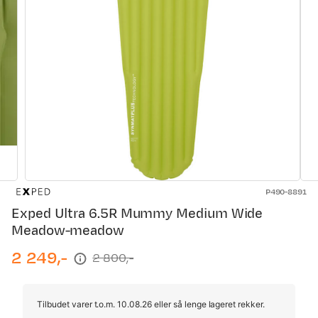
P490-8891
Exped Ultra 6.5R Mummy Medium Wide
Meadow-meadow
2 249,-
2 800,-
discounted
original
price
price
Tilbudet varer t.o.m. 10.08.26 eller så lenge lageret rekker.