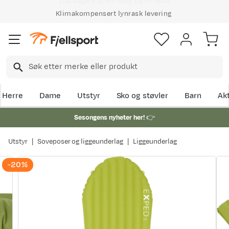
Klimakompensert lynrask levering
Herre
Dame
Utstyr
Sko og støvler
Barn
Akt
Sesongens nyheter her!
👉
Utstyr
Soveposer og liggeunderlag
Liggeunderlag
-20%