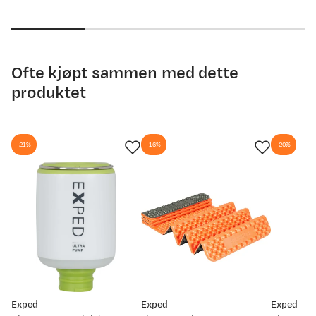
discounted
original
price
price
price
price
Ofte kjøpt sammen med dette
produktet
-21%
-16%
-20%
Exped
Exped
Exped