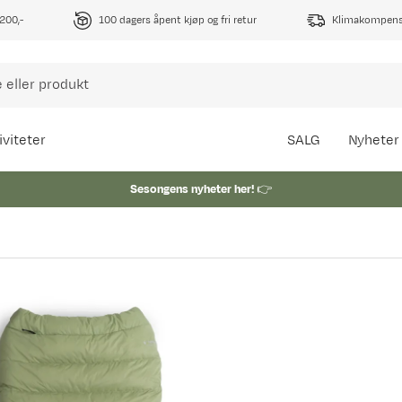
1200,-
100 dagers åpent kjøp og fri retur
Klimakompense
iviteter
SALG
Nyheter
Sesongens nyheter her!
👉