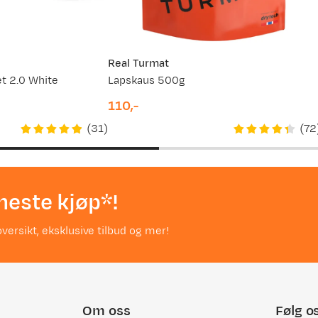
Real Turmat
et 2.0 White
Lapskaus 500g
110,-
price
(
31
)
(
72
neste kjøp*!
versikt, eksklusive tilbud og mer!
Om oss
Følg o