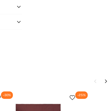
-30%
-25%