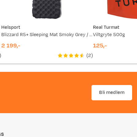
Helsport
Real Turmat
Blizzard R5+ Sleeping Mat Smoky Grey / Ruby Red
Viltgryte 500g
2 199,-
125,-
price
price
)
(
2
)
Bli medlem
ss