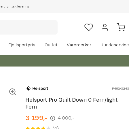
rt lynrask levering
Fjellsportpris
Outlet
Varemerker
Kundeservice
P492-3243
Helsport Pro Quilt Down 0 Fern/light
Fern
3 199,-
4 000,-
discounted
original
price
price
(
4
)