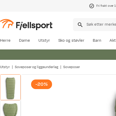
Fri frakt over 
Herre
Dame
Utstyr
Sko og støvler
Barn
Akt
Utstyr
Soveposer og liggeunderlag
Soveposer
-20%