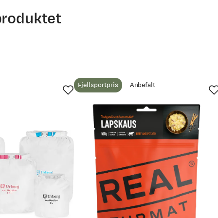
produktet
Fjellsportpris
Anbefalt