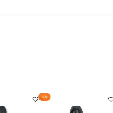
-30%
un.
30. jun.
13. jul.
26. jul.