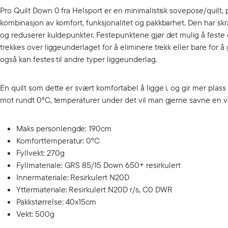
Pro Quilt Down 0 fra Helsport er en minimalistisk sovepose/quilt, 
kombinasjon av komfort, funksjonalitet og pakkbarhet. Den har
og reduserer kuldepunkter. Festepunktene gjør det mulig å feste 
trekkes over liggeunderlaget for å eliminere trekk eller bare for å
også kan festes til andre typer liggeunderlag.
En quilt som dette er svært komfortabel å ligge i, og gir mer plas
mot rundt 0°C, temperaturer under det vil man gjerne savne en 
Maks personlengde: 190cm
Komforttemperatur: 0°C
Fyllvekt: 270g
Fyllmateriale: GRS 85/15 Down 650+ resirkulert
Innermateriale: Resirkulert N20D
Yttermateriale: Resirkulert N20D r/s, C0 DWR
Pakkstørrelse: 40x15cm
Vekt: 500g