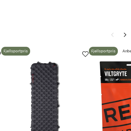
Fjellsportpris
Fjellsportpris
Anbe