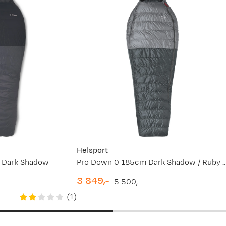
Helsport
 Dark Shadow
Pro Down 0 185cm Dark Shado
3 849,-
5 500,-
discounted
original
(
1
)
price
price