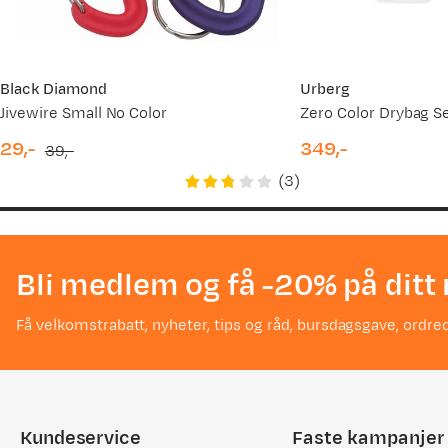
Black Diamond
Urberg
Jivewire Small No Color
Zero Color Drybag S
29,-
349,-
39,-
discounted
original
price
(
3
)
price
price
Bli medlem og få -20% på ditt 
Få velkomstrabatt, nyheter, tips og råd, bursdagsgave, ordreo
Kundeservice
Faste kampanjer