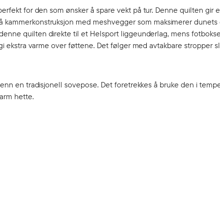
perfekt for den som ønsker å spare vekt på tur. Denne quilten gir 
 skrå kammerkonstruksjon med meshvegger som maksimerer dunets
denne quilten direkte til et Helsport liggeunderlag, mens fotboks
 gi ekstra varme over føttene. Det følger med avtakbare stropper sl
s enn en tradisjonell sovepose. Det foretrekkes å bruke den i temp
varm hette.