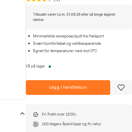
Tilbudet varer t.o.m. 31.08.26 eller så lenge lageret
rekker.
Minimalistisk sovepose/quilt fra Helsport
Svært komfortabel og vektbesparende
Egnet for temperaturer ned mot 0°C
Få på lager
Legg i handlekurv
Fri frakt over 1200,-
100 dagers åpent kjøp og fri retur