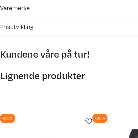
Varemerke
Prisutvikling
Kundene våre på tur!
4500
Lignende produkter
4000
3500
-26%
-35%
3000
9. mai
22. mai
4. jun.
17. j