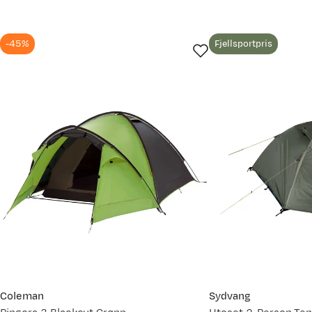
1500
-45%
Fjellsportpris
1000
7. mai
20. mai
2. jun.
15. 
Prisdato
20.07.2026
06.08.2025
Coleman
Sydvang