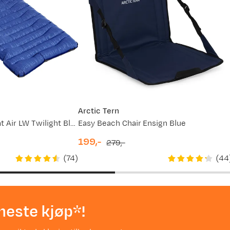
Arctic Tern
Austfjell Sleeping Mat Air LW Twilight Blue
Easy Beach Chair Ensign Blue
199,-
279,-
discounted
original
(
74
)
(
44
price
price
neste kjøp*!