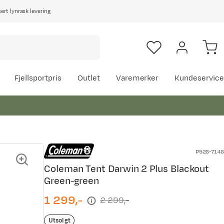
rt lynrask levering
Fjellsportpris
Outlet
Varemerker
Kundeservice
P528-7148
Coleman Tent Darwin 2 Plus Blackout
Green-green
1 299,-
2 299,-
discounted
original
price
price
Utsolgt