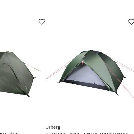
jun.
28. jun.
11. jul.
24. jul.
Urberg