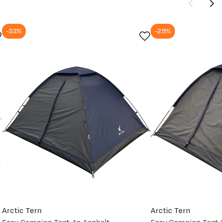
-33%
-29%
Ny pris
1 299,-
2 299,-
Arctic Tern
Arctic Tern