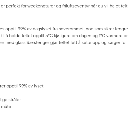
 perfekt for weekendturer og friluftseventyr når du vil ha et telt 
s opptil 99% av dagslyset fra soverommet, noe som sikrer lengr
til å holde teltet opptil 5°C kjøligere om dagen og 1°C varmere o
 med glassfiberstenger gjør teltet lett å sette opp og sørger for 
r opptil 99% av lyset
ige stråler
g måte