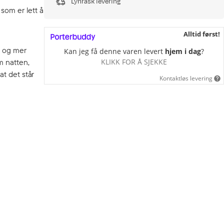
Lynrask levering
som er lett å
Alltid først!
e og mer
Kan jeg få denne varen levert
hjem i dag
?
m natten,
KLIKK FOR Å SJEKKE
at det står
Kontaktløs levering