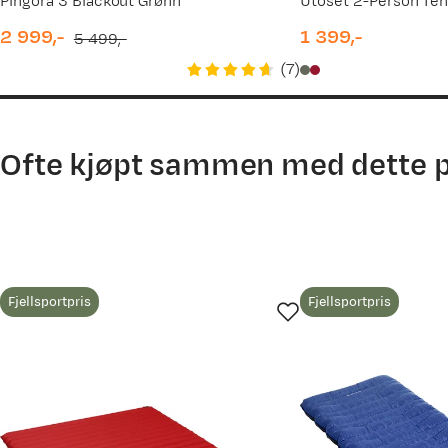
Pingora 3 Blackout Grønn
Utoset 2-Person Tent
2 999,-
1 399,-
5 499,-
discounted
original
price
(
7
)
price
price
Ofte kjøpt sammen med dette 
Fjellsportpris
Fjellsportpris