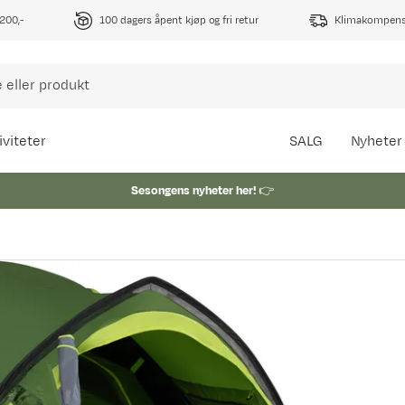
1200,-
100 dagers åpent kjøp og fri retur
Klimakompense
iviteter
SALG
Nyheter
Sesongens nyheter her!
👉