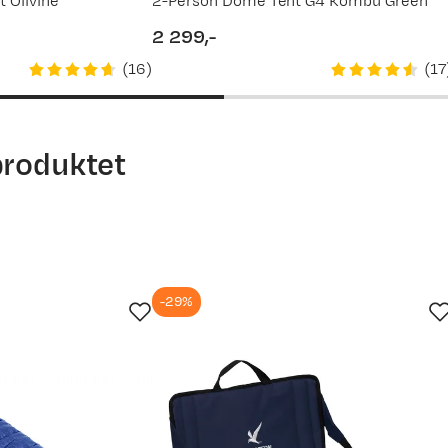
 Olivine
2-Person Dome Tent G4 Kombu Green
2 299,-
price
(
16
)
(
17
produktet
-29%