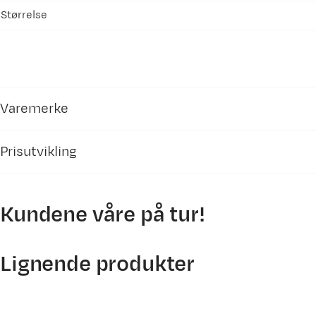
Størrelse
Varemerke
Prisutvikling
Kundene våre på tur!
3500
3000
Lignende produkter
2500
2000