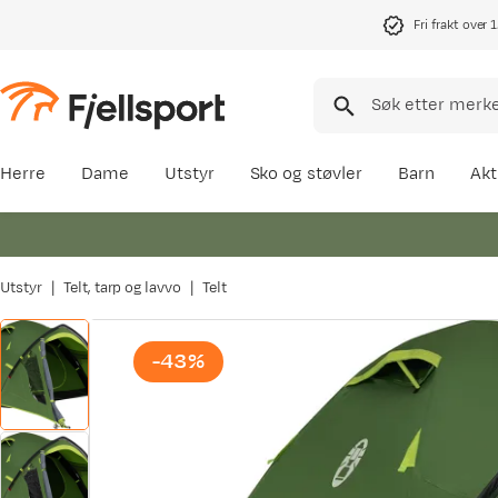
Fri frakt over 
Herre
Dame
Utstyr
Sko og støvler
Barn
Akt
Utstyr
Telt, tarp og lavvo
Telt
-43%