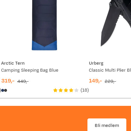
Arctic Tern
Urberg
Camping Sleeping Bag Blue
Classic Multi Plier B
319,-
149,-
449,-
229,-
discounted
original
discounted
original
)
(
18
)
price
price
price
price
Bli medlem