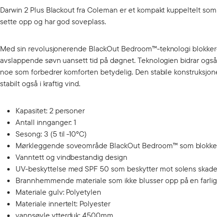
Darwin 2 Plus Blackout fra Coleman er et kompakt kuppeltelt som er
sette opp og har god soveplass.
Med sin revolusjonerende BlackOut Bedroom™-teknologi blokkere
avslappende søvn uansett tid på døgnet. Teknologien bidrar også 
noe som forbedrer komforten betydelig. Den stabile konstruksjonen
stabilt også i kraftig vind.
Kapasitet: 2 personer
Antall innganger: 1
Sesong: 3 (5 til -10ºC)
Mørkleggende soveområde BlackOut Bedroom™ som blokkere
Vanntett og vindbestandig design
UV-beskyttelse med SPF 50 som beskytter mot solens skadel
Brannhemmende materiale som ikke blusser opp på en farli
Materiale gulv: Polyetylen
Materiale innertelt: Polyester
vannsøyle ytterduk: 4500mm