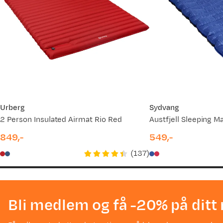
Urberg
Sydvang
2 Person Insulated Airmat Rio Red
849,-
549,-
price
price
(
137
)
Bli medlem og få -20% på ditt 