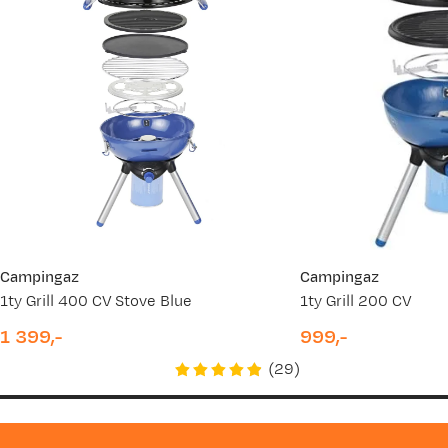
Gerrit O
Bekreftet kjøper
3 år siden
Kjøpt størrelse:
1SIZE
Valgt farge:
No Color
Den passer på mitt utstyr
Campingaz
Campingaz
1ty Grill 400 CV Stove Blue
1ty Grill 200 CV
1 399,-
999,-
price
price
(
29
)
Finn A
Bekreftet kjøper
3 år siden