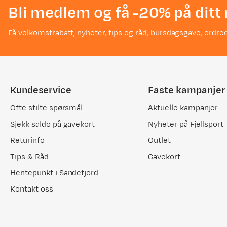
Bli medlem og få -20% på ditt 
Kjøpt størrelse:
1SIZE
Valgt farge:
No Color
Få velkomstrabatt, nyheter, tips og råd, bursdagsgave, ordreo
Brukes i hovedsak på en gasslykt fra samme leverandør. Gassb
mellom boks og primus / lykt er en friksjonskobling som er funk
gasslekasje.
1
Kundeservice
Faste kampanjer
Ofte stilte spørsmål
Aktuelle kampanjer
Sjekk saldo på gavekort
Nyheter på Fjellsport
Marie
Returinfo
Outlet
Bekreftet kjøper
3 år siden
Tips & Råd
Gavekort
Kjøpt størrelse:
1SIZE
Hentepunkt i Sandefjord
Valgt farge:
No Color
Kontakt oss
Lett å feste. Fungerer fint