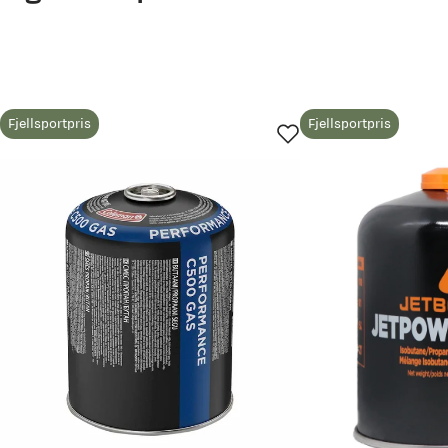
Kjøpt størrelse:
1SIZE
Valgt farge:
No Color
Leveringen som avtalt. Produktet fungerer som forventet.
Fjellsportpris
Fjellsportpris
Jan
Bekreftet kjøper
1 år siden
Kjøpt størrelse:
1SIZE
Valgt farge:
No Color
Passer kun til Campingaz brennere, men det har jeg jo😉