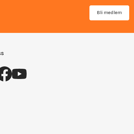
Bli medlem
 Koblingen
opplevd
ss