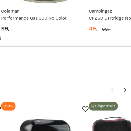
Coleman
Campingaz
Performance Gas 300 No Color
CP250 Cartridge Is
99,-
49,-
69,-
price
discounted
original
)
price
price
-50%
Fjellsportpris