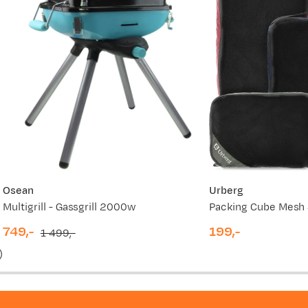
Osean
Urberg
Multigrill - Gassgrill 2000w
Packing Cube Mesh 
749,-
199,-
1 499,-
discounted
original
price
)
price
price