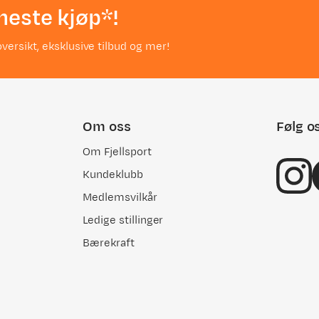
neste kjøp*!
versikt, eksklusive tilbud og mer!
landingen fungerer utmerket , også på kalde dager vinterstid.
sjonell og raskt oppererbar. Etter flere års bruk har jeg ikke 
Om oss
Følg o
Om Fjellsport
Kundeklubb
Medlemsvilkår
Ledige stillinger
Bærekraft