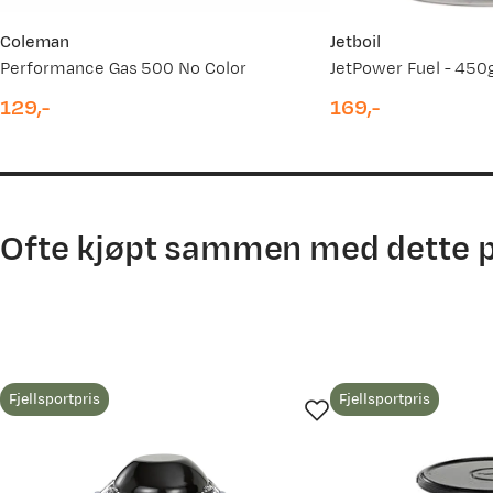
Coleman
Jetboil
Performance Gas 500 No Color
JetPower Fuel - 450
Egil R
Bekreftet kjøper
2 år siden
129,-
169,-
price
price
Kjøpt størrelse:
1SIZE
Valgt farge:
No Color
Et kolombi egg.
Ofte kjøpt sammen med dette 
Arild O
Bekreftet kjøper
2 år siden
Fjellsportpris
Fjellsportpris
Kjøpt størrelse:
1SIZE
Valgt farge:
No Color