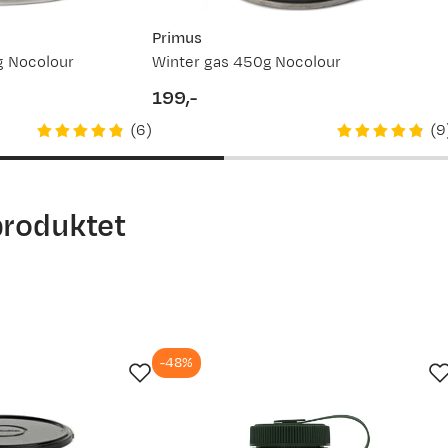
Primus
g Nocolour
Winter gas 450g Nocolour
199,-
price
(
6
)
(
9
produktet
-48%