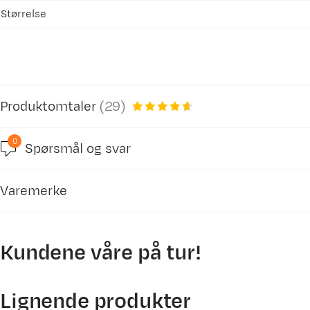
Størrelse
Produktomtaler
(
29
)
0
Spørsmål og svar
4.6
Varemerke
basert på 29 anmeldelser
Kundene våre på tur!
Lignende produkter
Karl S
Bekreftet kjøper
11 måneder siden