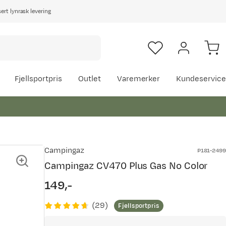
rt lynrask levering
Fjellsportpris
Outlet
Varemerker
Kundeservice
Campingaz
P181-2499
Campingaz CV470 Plus Gas No Color
149,-
price
(
29
)
Fjellsportpris