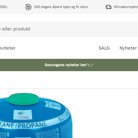
1200,-
100 dagers åpent kjøp og fri retur
Klimakompense
iviteter
SALG
Nyheter
Sesongens nyheter her!
👉