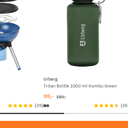
Urberg
Tritan Bottle 1000 ml Kombu Green
99,-
189,-
discounted
original
(
28
)
(
19
price
price