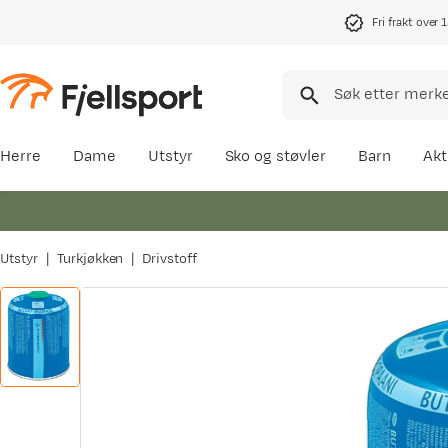
Fri frakt over 
Herre
Dame
Utstyr
Sko og støvler
Barn
Akt
Utstyr
Turkjøkken
Drivstoff