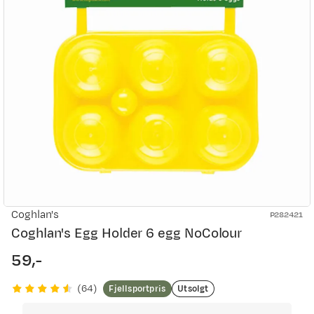
Coghlan's
P282421
Coghlan's Egg Holder 6 egg NoColour
59,-
price
Fjellsportpris
Utsolgt
(
64
)