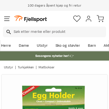
100 dagers åpent kjøp og fri retur
Klimakompensert lynrask levering
Herre
Dame
Utstyr
Sko og støvler
Barn
Akt
Sesongens nyheter her!
👉
Utstyr
Turkjøkken
Matbokser