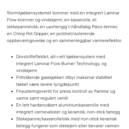
Stormkjøkkensystemet kommer med en integrert Laminar
Flow-brenner og vindskjerm, en kasserolle, et
stekepannelokk, en uavhengig t-håndtakig Piezo-tenner,
en Crimp Pot Gripper, en polstret/isolerende
oppbevaringsveske og en sammenleggbar varmereflektor.
Drivstoffeffektivt, alt-i-ett kjøkkensystem med
integrert Laminar Flow Burner Technology, og
vindskjerm
Frittstående gasskjøkken tilbyr maksimal stabilitet
takket være lavere tyngdepunkt
Finjusteringsventil for presis kontroll av flamme og
varme samt regulert ventil
En lett hardanodisert aluminiumkasserolle med
integrert varmeveksler og keramisk, non-stick belegg
Stekepanne/kasserollelokk med non-stick keramisk
belegg fungerer som stekejern eller bevarer varmen