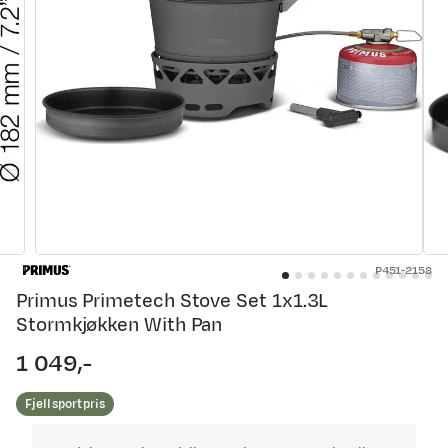
P451-2158
Primus Primetech Stove Set 1x1.3L
Stormkjøkken With Pan
1 049,-
price
Fjellsportpris