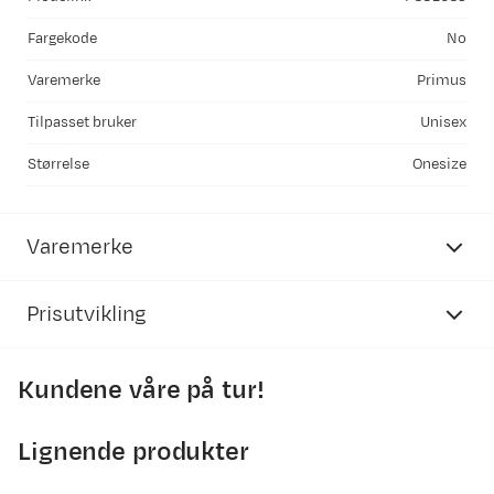
Fargekode
No
Varemerke
Primus
Tilpasset bruker
Unisex
Størrelse
Onesize
Varemerke
Prisutvikling
Kundene våre på tur!
3500
3000
Lignende produkter
2500