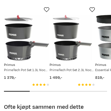
2000
1500
1000
7. mai
20. mai
2. jun.
15. jun.
28. jun.
11. jul.
24. jul.
Prisdato
Ny pris
26.06.2026
1 049,-
Primus
Primus
Primus
06.08.2025
2 649,-
PrimeTech Pot Set 1.3L Nocolour
PrimeTech Pot Set 2.3L Nocolour
1 379,-
1 499,-
819,-
price
price
price
Ofte kjøpt sammen med dette