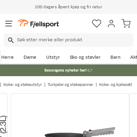
100 dagers åpent kjøp og fri retur
Herre
Dame
Utstyr
Sko og støvler
Barn
Akt
Sesongens nyheter her!
👉
Koke- og stekeutstyr
Turkjeler og stekepanner
Koke- og kjelesett