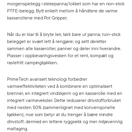
morgenspeilegg i stekepanna/lokket som har en non-stick
PTFE-belegg. Bytt enkelt mellom å håndtere de varme
kasserollene med Pot Gripper.
Når du er klar til å bryte leir, tørk bare ut panna; non-stick
belegget er svært lett å rengjøre; og sett deretter
sammen alle kasseroller, panner og deler inni hverandre.
Plasser i oppbevaringsvesken for et rent, kompakt og
raslefritt campingkjøkken.
PrimeTech avansert teknologi forbedrer
varmeeffektiviteten ved å kombinere en optimalisert
brenner, en integrert vindskjerm og en kasserolle med en
integrert varmeveksler. Dette reduserer drivstofforbruket
med nesten 50% (sammenlignet med konvensjonelle
kjøkken), noe som betyr at du trenger å bære mindre
drivstoff; dermed en lettere ryggsekk og mer miljøvennlig
matlaging.