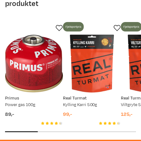
produktet
Fjellsportpris
Fjellsportpris
Primus
Real Turmat
Real Turm
Power gas 100g
Kylling Karri 500g
Viltgryte 
89,-
99,-
125,-
price
price
price