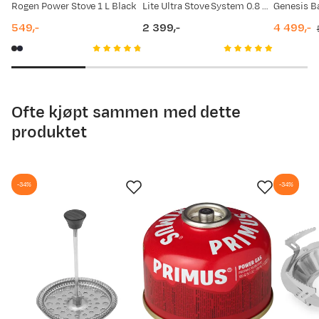
Rogen Power Stove 1 L Black
Lite Ultra Stove System 0.8 L Nocolor
549,-
2 399,-
4 499,-
27.03.2026
599,-
price
price
discount
original
price
price
06.01.2026
899,-
04.12.2025
629,-
Ofte kjøpt sammen med dette
produktet
29.11.2025
629,-
01.10.2025
629,-
-34%
-34%
06.08.2025
899,-