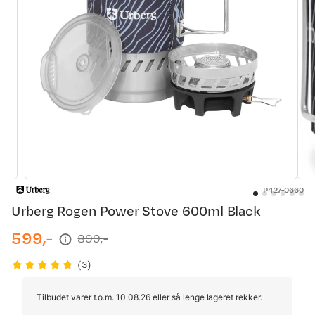
P427-0660
Urberg Rogen Power Stove 600ml Black
599,-
899,-
discounted
original
price
price
(
3
)
Tilbudet varer t.o.m. 10.08.26 eller så lenge lageret rekker.