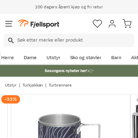
100 dagers åpent kjøp og fri retur
Herre
Dame
Utstyr
Sko og støvler
Barn
Akt
Sesongens nyheter her!
👉
Utstyr
Turkjøkken
Turbrennere
-33%