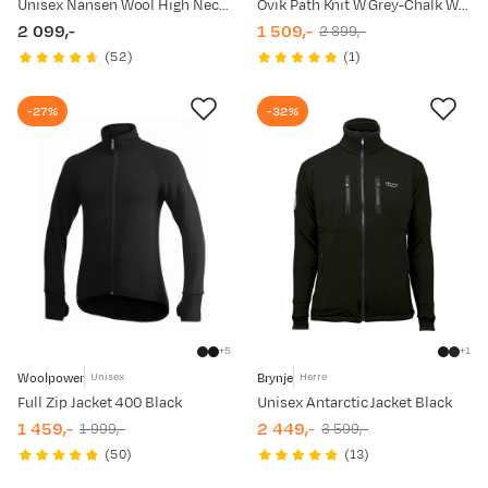
Unisex Nansen Wool High Neck Navy
Övik Path Knit W Grey-Chalk White
2 099,-
1 509,-
2 899,-
price
discounted
original
(
52
)
(
1
)
price
price
-27%
-32%
5
1
Woolpower
Brynje
Unisex
Herre
Full Zip Jacket 400 Black
Unisex Antarctic Jacket Black
1 459,-
2 449,-
1 999,-
3 599,-
discounted
original
discounted
original
(
50
)
(
13
)
price
price
price
price