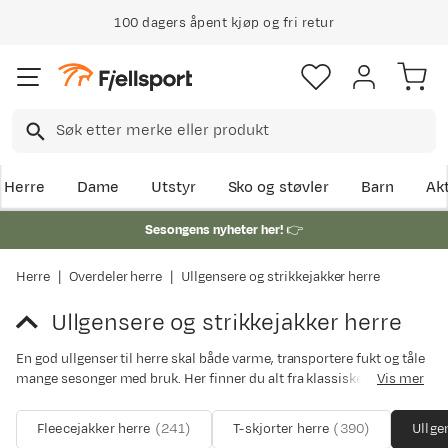
100 dagers åpent kjøp og fri retur
Herre
Dame
Utstyr
Sko og støvler
Barn
Akt
Sesongens nyheter her!
👉
Herre
Overdeler herre
Ullgensere og strikkejakker herre
Ullgensere og strikkejakker herre
En god ullgenser til herre skal både varme, transportere fukt og tåle
mange sesonger med bruk. Her finner du alt fra klassiske ullgensere
Vis mer
til herre og strikkejakker med glidelås – perfekt til både topptur,
skogstur, pendling og kalde dager utendørs.
Fleecejakker herre
(
241
)
T-skjorter herre
(
390
)
Ullge