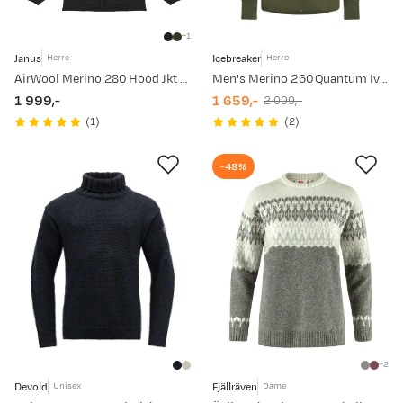
1
Janus
Icebreaker
Herre
Herre
AirWool Merino 280 Hood Jkt M Black
Men's Merino 260 Quantum Iv Longsleeve Zip Hoodie Loden
1 999,-
1 659,-
2 099,-
price
discounted
original
(
1
)
(
2
)
price
price
-48%
2
Devold
Fjällräven
Unisex
Dame