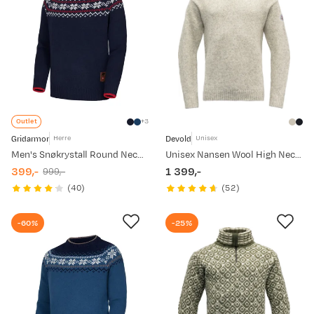
Outlet
3
Gridarmor
Devold
Herre
Unisex
Men's Snøkrystall Round Neck Ullgenser Navy/White/Red
Unisex Nansen Wool High Neck Grey Melange
399,-
1 399,-
999,-
discounted
original
price
(
40
)
(
52
)
price
price
-60%
-25%