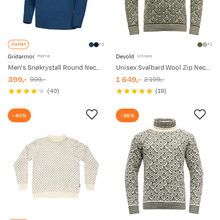
Outlet
3
1
Gridarmor
Devold
Herre
Unisex
Men's Snøkrystall Round Neck Ullgenser Blue/White/Navy
Unisex Svalbard Wool Zip Neck Olive/Offwhite
399,-
1 649,-
999,-
2 199,-
discounted
original
discounted
original
(
40
)
(
19
)
price
price
price
price
-40%
-36%