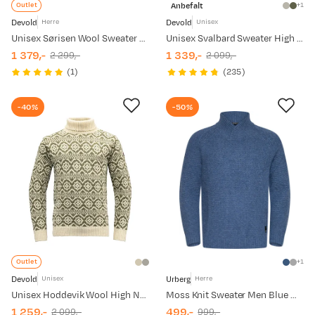
Anbefalt
Outlet
1
Devold
Devold
Herre
Unisex
Unisex Sørisen Wool Sweater Raw White
Unisex Svalbard Sweater High Neck Offwhite/Anthracite
1 379,-
1 339,-
2 299,-
2 099,-
discounted
original
discounted
original
(
1
)
(
235
)
price
price
price
price
-40%
-50%
Outlet
1
Devold
Urberg
Unisex
Herre
Unisex Hoddevik Wool High Neck Off White
Moss Knit Sweater Men Blue Melange
1 259,-
499,-
2 099,-
999,-