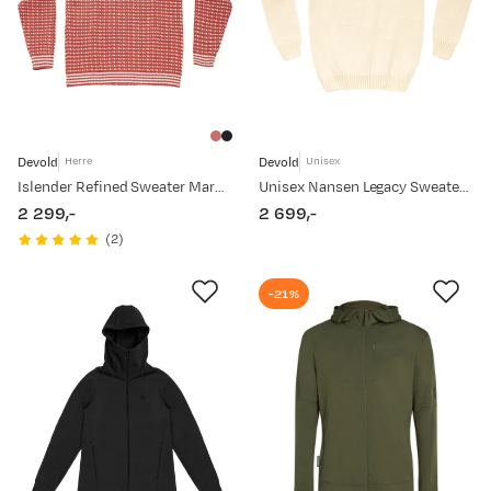
Devold
Devold
Herre
Unisex
Islender Refined Sweater Marsala/offwhite
Unisex Nansen Legacy Sweater Raw White
2 299,-
2 699,-
price
price
(
2
)
-21%