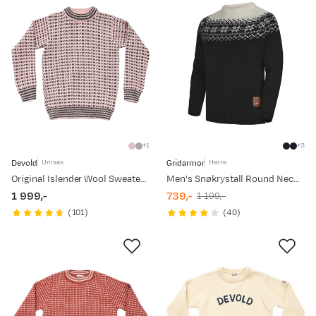
1
3
Devold
Gridarmor
Unisex
Herre
Original Islender Wool Sweater Chalk Pink/Anthracite
Men's Snøkrystall Round Neck Ullgenser Black/White
1 999,-
739,-
1 199,-
price
discounted
original
(
101
)
(
40
)
price
price