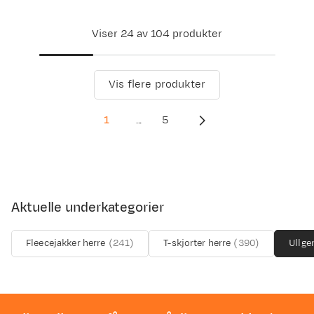
Viser 24 av 104 produkter
Vis flere produkter
1
...
5
Aktuelle underkategorier
Fleecejakker herre
(
241
)
T-skjorter herre
(
390
)
Ullge