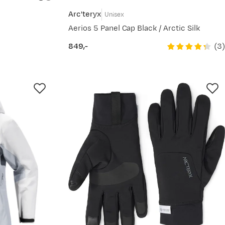
Arc'teryx
Unisex
Aerios 5 Panel Cap Black / Arctic Silk
(
3
)
849,-
price