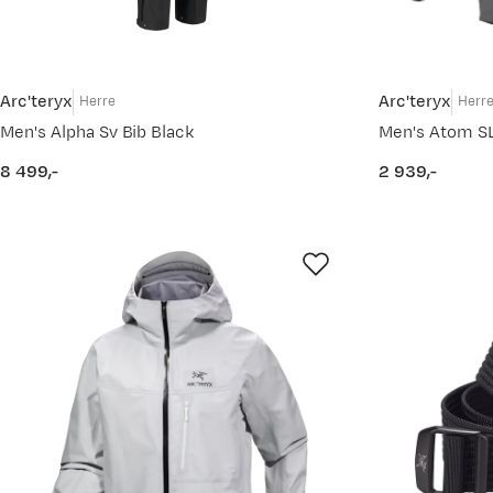
Arc'teryx
Arc'teryx
Herre
Herr
Men's Alpha Sv Bib Black
Men's Atom S
8 499,-
2 939,-
price
price