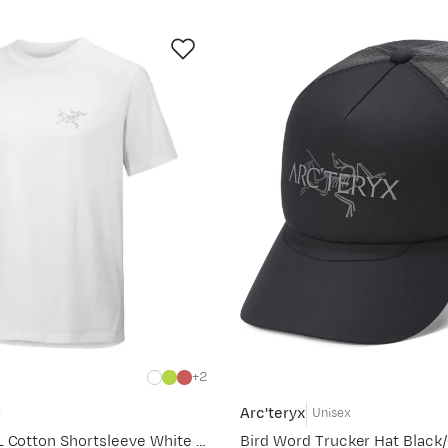
2
Arc'teryx
e
Unisex
Men's Kragg SL Cotton Shortsleeve White Light
Bird Word Trucker Hat Black