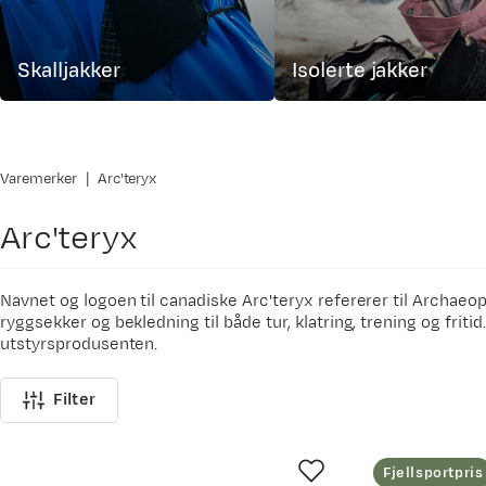
Skalljakker
Isolerte jakker
Varemerker
Arc'teryx
Arc'teryx
Navnet og logoen til canadiske Arc'teryx refererer til Archaeopt
ryggsekker og bekledning til både tur, klatring, trening og friti
utstyrsprodusenten.
Arc'teryx har i de siste årene lansert anmarsjsko med stor suk
Filter
står på ønskelisten til mange. Ryggsekkene i Altra-serien er en 
følgesvenn på vinterturene.
For å forstå mer av Arc'teryx sitt navnesystem har selskapet lag
Fjellsportpris