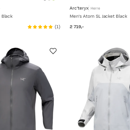
Arc'teryx
e
Herre
 Black
Men's Atom SL Jacket Black
(
1
)
2 719,-
price