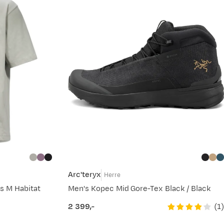
undertøy, treningstøy. Fjellsport får normalt leveranser hver
Arc'teryx
Herre
s M Habitat
Men's Kopec Mid Gore-Tex Black / Black
(
1
)
2 399,-
price