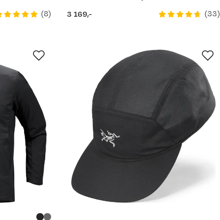
(
8
)
(
33
)
3 169,-
price