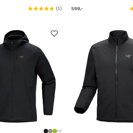
(
1
)
599,-
price
2