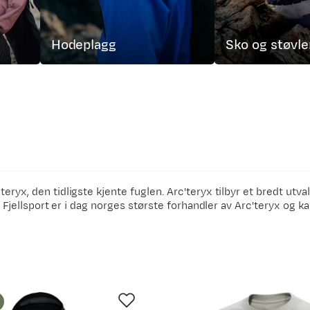
Hodeplagg
Sko og støvle
eryx, den tidligste kjente fuglen. Arc'teryx tilbyr et bredt utv
d. Fjellsport er i dag norges største forhandler av Arc'teryx og k
sess og produserer i dag fottøy av meget høy kvalitet. For den 
stor favoritt hos oss i Fjellsport. De fleste av oss vandrer run
et en god oversikt på sine nettsider. Arc'teryx har også et bevi