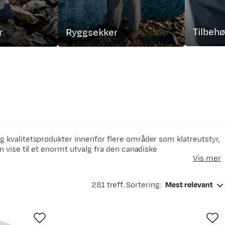
Tilbehø
r
Ryggsekker
alg kvalitetsprodukter innenfor flere områder som klatreutstyr,
an vise til et enormt utvalg fra den canadiske
Vis mer
friluftsinteresserte er det kanskje skalljakken Alpha SV som
281 treff. Sortering:
Mest relevant
dt i Arc'teryx-fleece på kontoret, og Theta-buksene er fast
sst forhold til miljøforvaltning og ansvarlig produksjon.