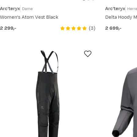
Arc'teryx
Arc'teryx
Dame
Herr
Women's Atom Vest Black
Delta Hoody M
(
3
)
2 299,-
2 699,-
price
price