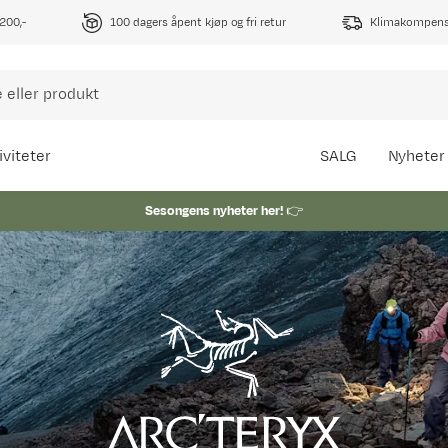
1200,-
100 dagers åpent kjøp og fri retur
Klimakompense
iviteter
SALG
Nyheter
Sesongens nyheter her!
👉