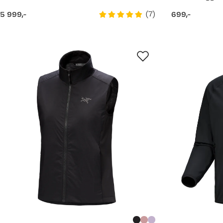
(
7
)
5 999,-
699,-
price
price