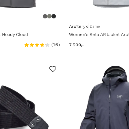
1
Arc'teryx
e
Dame
L Hoody Cloud
(
16
)
7 599,-
price