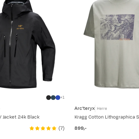
ør at de holder i årevis. Holdbarhet er miljøvennlighet.
r, men har utvidet kraftig innenfor blant annet dun, mellomlag, 
inner du norges beste utvalg av produkter fra Arc'teryx.
n om produktene.
1
Arc'teryx
e
Herre
V Jacket 24k Black
Kragg Cotton Lithographica S
(
7
)
899,-
price