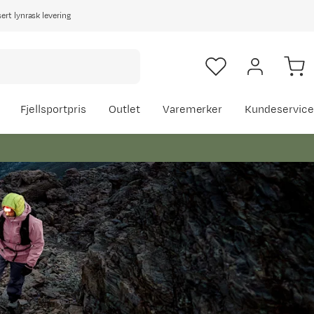
rt lynrask levering
Fjellsportpris
Outlet
Varemerker
Kundeservice