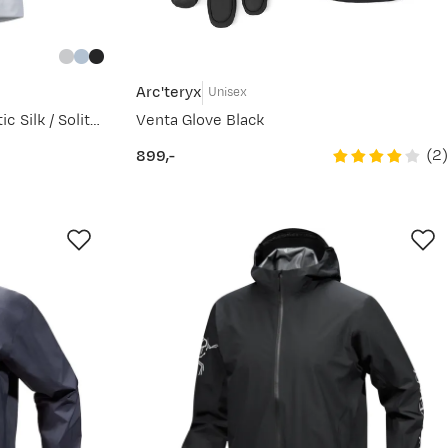
Arc'teryx
Unisex
Women's Beta AR Jacket Arctic Silk / Solitude Ii
Venta Glove Black
(
2
)
899,-
price