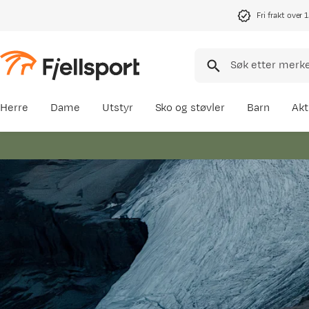
Fri frakt over 
Herre
Dame
Utstyr
Sko og støvler
Barn
Akt