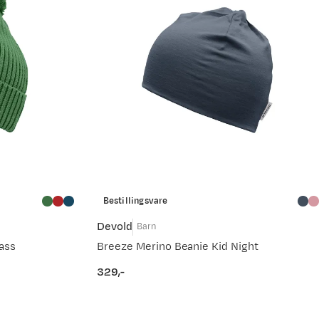
Bestillingsvare
Devold
Barn
ass
Breeze Merino Beanie Kid Night
329,-
price