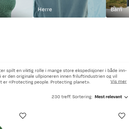
Herre
Barn
r spilt en viktig rolle i mange store ekspedisjoner i både inn-
i er den originale ullpioneren innen friluftindustrien og vil
Vis mer
t er «Protecting people. Protecting planet».
nnet tilbehør i ull. Vi har vår egen fabrikk i Europa og en
230 treff. Sortering:
Mest relevant
 hele startet, i Langevåg utenfor Ålesund. Devold sitt fokus er
ropplevelsen. Fra krevende ekspedisjoner til hverdagslige