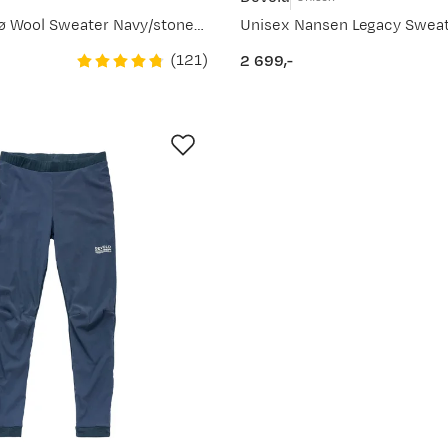
Unisex Nordsjø Wool Sweater Navy/stone/olive
Unisex Nansen Legacy Swea
(
121
)
2 699,-
price