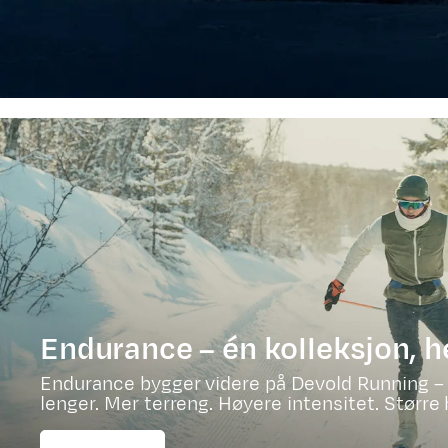
Endurance – én kolleksjon, h
Endurance bygger videre på Devold Running – 
lenger. Mer terreng. Høyere intensitet. Størr