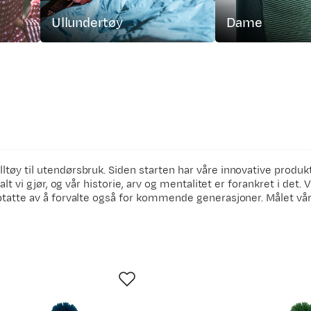
Ullundertøy
Dame
øy til utendørsbruk. Siden starten har våre innovative produkte
t vi gjør, og vår historie, arv og mentalitet er forankret i det. V
ptatte av å forvalte også for kommende generasjoner. Målet vår
lombekledning, ytterbekledning, klassiske gensere, sokker og a
elt sentrale verdier for oss. Hovedkontoret vårt ligger der det
edning som beskytter deg slik at du kan ha fokus på selve natu
kvalitet, på en skånsom og transparent måte. Skapt for å vare.