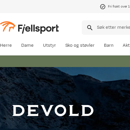
Fri frakt over 
Herre
Dame
Utstyr
Sko og støvler
Barn
Akt