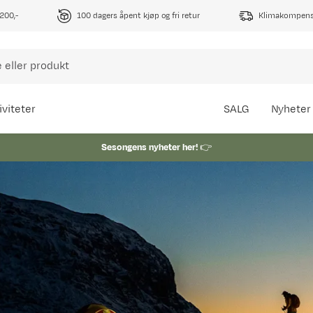
1200,-
100 dagers åpent kjøp og fri retur
Klimakompense
iviteter
SALG
Nyheter
Sesongens nyheter her!
👉