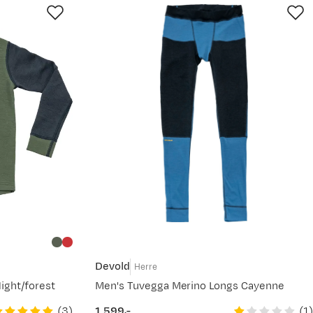
Devold
Herre
ight/forest
Men's Tuvegga Merino Longs Cayenne
(
3
)
(
1
)
1 599,-