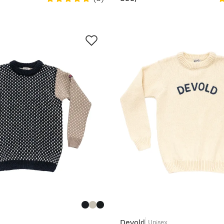
price
Devold
Unisex