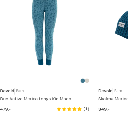
Devold
Devold
Barn
Barn
Duo Active Merino Longs Kid Moon
Skolma Merino
(
1
)
479,-
349,-
price
price