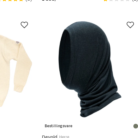
price
Bestillingsvare
Devold
Herre