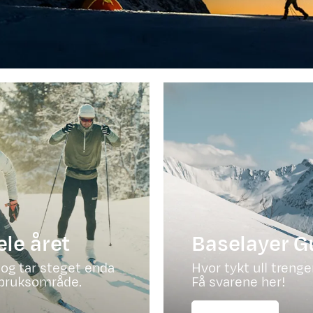
ele året
Baselayer G
og tar steget enda
Hvor tykt ull trenge
e bruksområde.
Få svarene her!