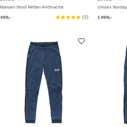
Nansen Wool Mitten Anthracite
(
3
)
499,-
1 999,-
price
price