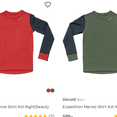
Devold
Barn
ino Shirt Kid Night/beauty
Expedition Merino Shirt Kid N
(
3
)
599,-