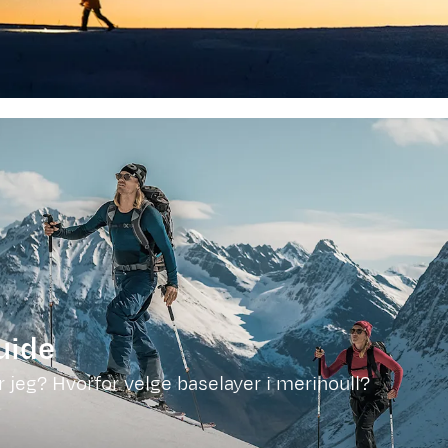
uide
r jeg? Hvorfor velge baselayer i merinoull?