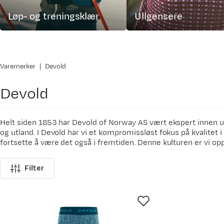
Løp- og treningsklær
Ullgensere
Varemerker
Devold
Devold
Helt siden 1853 har Devold of Norway AS vært ekspert innen ullt
og utland. I Devold har vi et kompromissløst fokus på kvalitet i al
fortsette å være det også i fremtiden. Denne kulturen er vi op
Under merkevaren Devold® utvikles og produseres undertøy, mel
Filter
bærekraftig produksjon, nærhet til markedene og innovasjon er h
i dag det samme som det var for over 170 år siden, å lage bekl
aktiviteter og gjøremål. Tekstiler lagd av naturlige fibre i høy 