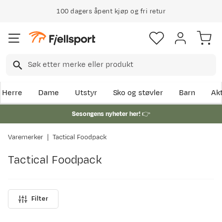
100 dagers åpent kjøp og fri retur
Herre
Dame
Utstyr
Sko og støvler
Barn
Akt
Sesongens nyheter her!
👉
Varemerker
Tactical Foodpack
Tactical Foodpack
Filter