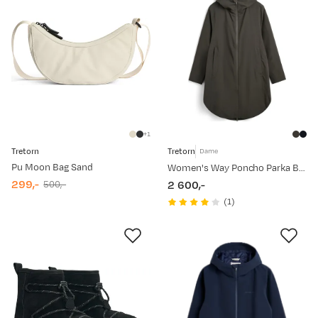
1
Tretorn
Tretorn
Dame
Pu Moon Bag Sand
Women's Way Poncho Parka Beluga
299,-
2 600,-
500,-
discounted
original
price
(
1
)
price
price