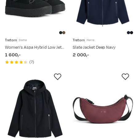
Tretorn
Tretorn
Dame
Herre
Women's Aspa Hybrid Low Jet Black
Slate Jacket Deep Navy
1 600,-
2 000,-
price
price
(
7
)