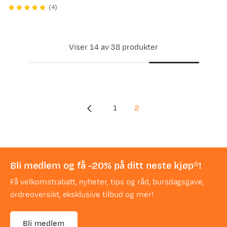
price
price
(
4
)
Viser 14 av 38 produkter
1
2
Bli medlem og få -20% på ditt neste kjøp*!
Få velkomstrabatt, nyheter, tips og råd, bursdagsgave,
ordreoversikt, eksklusive tilbud og mer!
Bli medlem