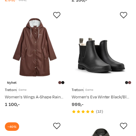
2 100,-
discounted
original
price
price
price
Nyhet
Tretorn
Tretorn
Dame
Dame
Women's Wings A-Shape Rain Coat 635/french Roast
Women's Eva Winter Black/Black
1 100,-
999,-
price
price
(
12
)
-40%