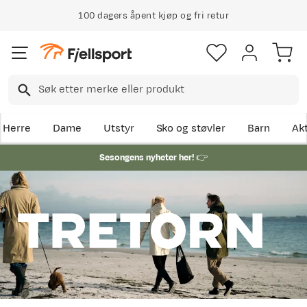
100 dagers åpent kjøp og fri retur
Herre
Dame
Utstyr
Sko og støvler
Barn
Akt
Sesongens nyheter her!
👉