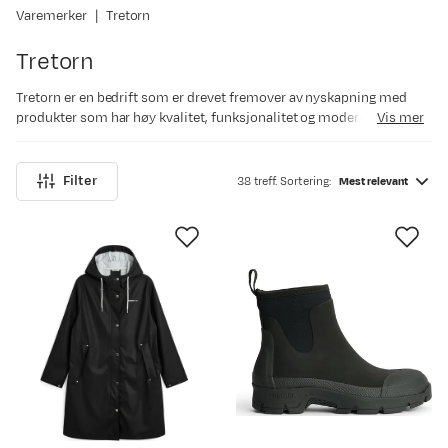
Varemerker
Tretorn
Tretorn
Tretorn er en bedrift som er drevet fremover av nyskapning med
produkter som har høy kvalitet, funksjonalitet og modernitet i
Vis mer
fokus. Dette har vært i DNAet vårt siden begynnelsen. For oss er det
helt vesentlig å handle bærekraftig og ta vare på naturen til vår
beste evne. Vi ønsker å bruke arven og kunnskapen vår for å bidra til
Filter
38 treff. Sortering:
Mest relevant
en bedre fremtid. Derfor har vi grunnlagt Eco Essentials-initiativet;
vår bærbare innovasjonsmaskin for de neste 125 årene med vekst.
Eco Essentials er det samlede navnet på Tretorns arbeid for
bærekraftig innovasjon, men for oss er det mer enn bare det. Det er
en måte å være på; som handler om å tenke annerledes. For oss er
det grunnleggende å handle bærekraftig og ta vare på naturen så
langt det lar seg gjøre. Vi ønsker å bruke arven og kunnskapen vår for
å bidra til en bedre fremtid. Derfor har vi etablert Eco Essentials
Initiative; vår natur og vårt DNA. Å lage Eco Essentials-konseptet er
som å lage et produkt som aldri vil bli fullført. Det vil alltid være et
arbeid i gang og kontinuerlig utfordre oss til å ta større ansvar.