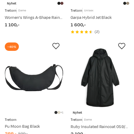
Nyhet
Tretorn
Tretorn
Dame
Unisex
Women's Wings A-Shape Rain Coat 059/black
Garpa Hybrid Jet Black
1 100,-
1 600,-
price
price
(
2
)
-40%
Nyhet
1
Tretorn
Tretorn
Dame
Pu Moon Bag Black
Ruby Insulated Raincoat 059/black
299,-
500,-