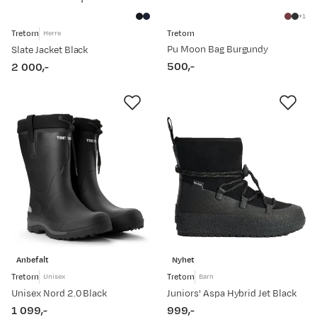
1
Tretorn
Tretorn
Herre
Pu Moon Bag Burgundy
Slate Jacket Black
500,-
2 000,-
price
price
Anbefalt
Nyhet
Tretorn
Tretorn
Unisex
Barn
Unisex Nord 2.0 Black
Juniors' Aspa Hybrid Jet Black
1 099,-
999,-