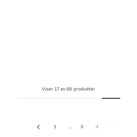
Viser 17 av 89 produkter
1
...
3
4