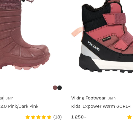
ar
Viking Footwear
Barn
Barn
2.0 Pink/Dark Pink
(
18
)
1 250,-
price