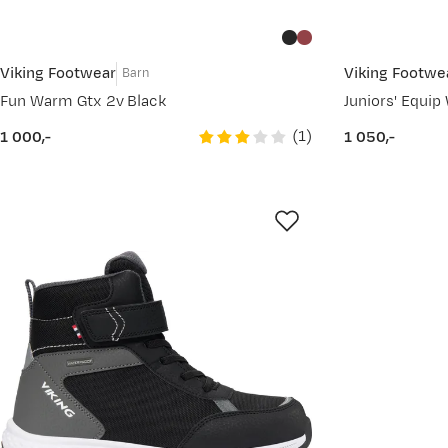
Viking Footwear
Viking Footwe
Barn
Fun Warm Gtx 2v Black
(
1
)
1 000,-
1 050,-
price
price