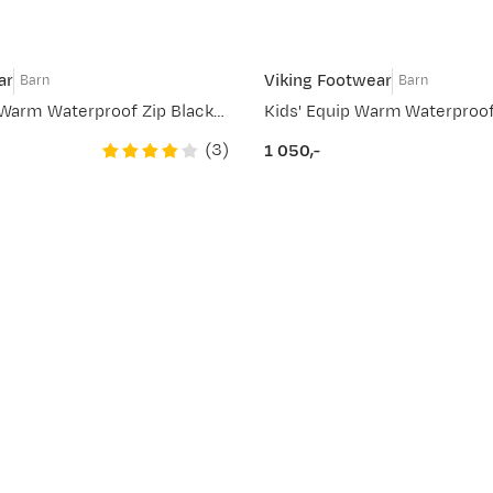
ar
Viking Footwear
Barn
Barn
Juniors' Equip Warm Waterproof Zip Black/Granite
(
3
)
1 050,-
price