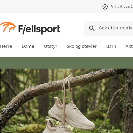
Fri frakt over 
Herre
Dame
Utstyr
Sko og støvler
Barn
Akt