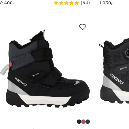
(
54
)
2 400,-
1 050,-
price
price