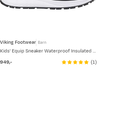
Viking Footwear
Barn
Kids' Equip Sneaker Waterproof Insulated Black/Grey
(
1
)
949,-
price