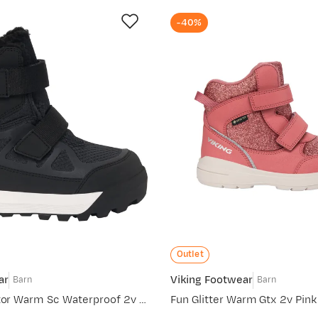
-40%
Outlet
ar
Viking Footwear
Barn
Barn
Kid's Constrictor Warm Sc Waterproof 2v Black
Fun Glitter Warm Gtx 2v Pink