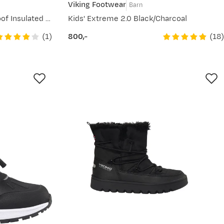
Viking Footwear
Barn
Kids' Equip Sneaker Waterproof Insulated Black/Grey
Kids' Extreme 2.0 Black/Charcoal
(
1
)
(
18
)
800,-
price