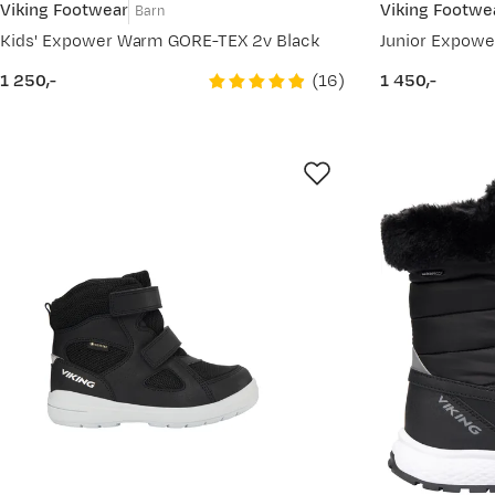
Viking Footwear
Viking Footwe
Barn
Kids' Expower Warm GORE-TEX 2v Black
Junior Expow
(
16
)
1 250,-
1 450,-
price
price