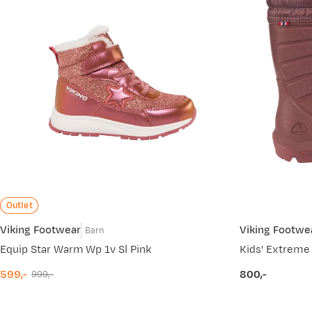
Outlet
Viking Footwear
Viking Footwe
Barn
Equip Star Warm Wp 1v Sl Pink
Kids' Extreme 
599,-
800,-
999,-
discounted
original
price
price
price