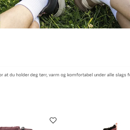
or at du holder deg tørr, varm og komfortabel under alle slags 
nhver anledning – som de har gjort siden 1920.