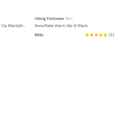
Viking Footwear
Barn
Kids' Equip Warm Waterproof Zip Black/Granite
Snowflake Warm Wp Sl Black
(
1
)
950,-
price