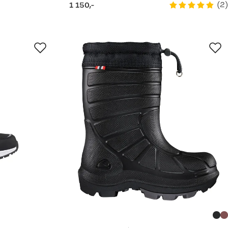
(
2
)
1 150,-
price