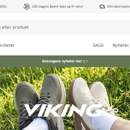
1200,-
100 dagers åpent kjøp og fri retur
Klimakompense
iviteter
SALG
Nyheter
Sesongens nyheter her!
👉