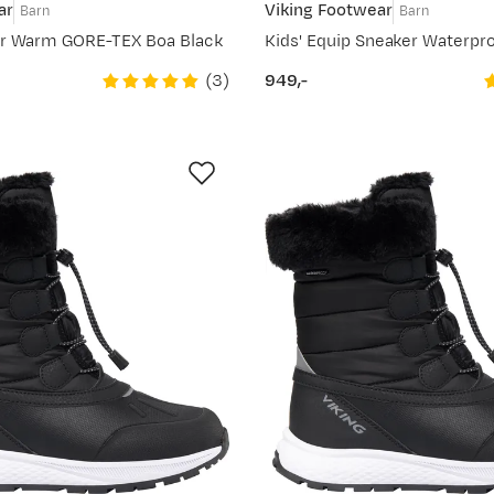
ar
Viking Footwear
Barn
Barn
er Warm GORE-TEX Boa Black
(
3
)
949,-
price