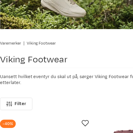
Varemerker
Viking Footwear
Viking Footwear
Uansett hvilket eventyr du skal ut på, sørger Viking Footwear f
etterlater.
Du kan være trygg på at Viking fortsetter å tilby deg sko for e
Filter
-40%