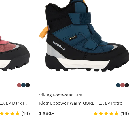
Viking Footwear
Barn
Kids' Expower Warm GORE-TEX 2v Dark Pink
Kids' Expower Warm GORE-TEX 2v Petrol
(
16
)
(
16
)
1 250,-
price